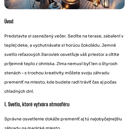
Úvod
Predstavte si zasnežený večer. Sedíte na terase, zabalení v
teplej deke, a vychutnávate si horúcu čokoládu. Jemné
svetlo reťazových žiaroviek osvetľuje váš priestor a cítite
príjemné teplo z ohniska. Zima nemusí byť len o štyroch
stenách – s trochou kreativity môžete svoju záhradu
premeniť na miesto, kde budete radi tráviť čas aj počas
chladných dní.
1. Svetlo, ktoré vytvára atmosféru
Správne osvetlenie dokáže premeniť aj tú najobyčajnejšiu
záhradu na magické miesto.