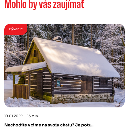
Mohlo by
vás zaujímať
Bývanie
19.01.2022
15 Min.
Nechodíte v zime na svoju chatu? Je potr...