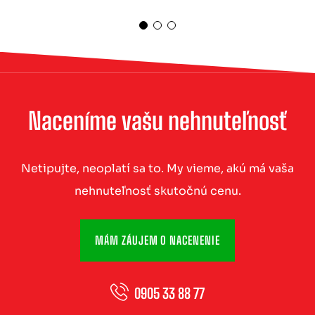
Naceníme vašu nehnuteľnosť
Netipujte, neoplatí sa to. My vieme, akú má vaša
nehnuteľnosť skutočnú cenu.
MÁM ZÁUJEM O NACENENIE
0905 33 88 77