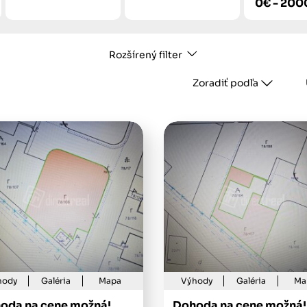
0€ - 20
Rozšírený filter
Zoradiť podľa
hody
Galéria
Mapa
Výhody
Galéria
Ma
oda na cene možná!
Dohoda na cene možná!