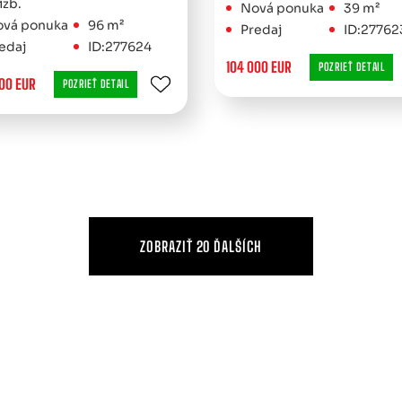
izb.
Nová ponuka
39 m²
vá ponuka
96 m²
Predaj
ID:27762
edaj
ID:277624
104 000 EUR
POZRIEŤ DETAIL
00 EUR
POZRIEŤ DETAIL
ZOBRAZIŤ 20 ĎALŠÍCH