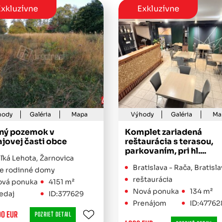
xkluzívne
Exkluzívne
hody
Galéria
Mapa
Výhody
Galéria
Ma
ný pozemok v
Komplet zariadená
ajovej časti obce
reštaurácia s terasou,
parkovaním, pri hl....
ľká Lehota, Žarnovica
Bratislava - Rača, Bratislav
e rodinné domy
reštaurácia
vá ponuka
4151 m²
Nová ponuka
134 m²
edaj
ID:377629
Prenájom
ID:47762
00 EUR
POZRIEŤ DETAIL