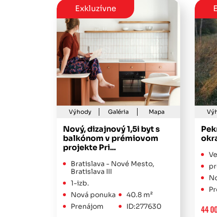
Exkluzívne
E
Výhody
Galéria
Mapa
Vý
Nový, dizajnový 1,5i byt s
Pek
balkónom v prémiovom
okr
projekte Pri...
Ve
Bratislava - Nové Mesto,
pr
Bratislava III
No
1-izb.
Pr
Nová ponuka
40.8 m²
Prenájom
ID:277630
44 0