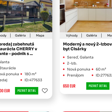
hody
Galéria
Mapa
Výhody
Galéria
Ma
predaj zabehnutá
Moderný a nový 2-izbov
taurácia CHERRY v
byt Cisárky
nte – podnik s ...
Sereď, Galanta
lanta
2-izb.
štaurácia
Nová ponuka
60 m²
vá ponuka
180 m²
Prenájom
ID:27763
edaj
ID:477633
650 EUR
POZRIEŤ DETAIL
00 EUR
POZRIEŤ DETAIL