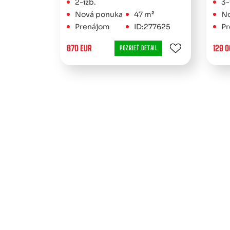
2-izb.
3-
Nová ponuka
47 m²
No
Prenájom
ID:277625
Pr
670 EUR
129 0
POZRIEŤ DETAIL