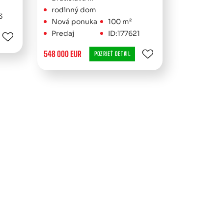
rodinný dom
3
Nová ponuka
100 m²
Predaj
ID:177621
548 000 EUR
POZRIEŤ DETAIL