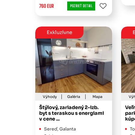
760 EUR
POZRIEŤ DETAIL
Exkluzívne
E
Výhody
Galéria
Mapa
Vý
Štýlový, zariadený 2-izb.
Veľm
byt s teraskou s energiami
par
v cene ...
kúpo
Sereď, Galanta
To