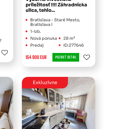
príležitosť !!!! Záhradnícka
ulica, tehlo...
Bratislava - Staré Mesto,
Bratislava I
1-izb.
Nová ponuka
28 m²
7
Predaj
ID:277646
154 900 EUR
POZRIEŤ DETAIL
Exkluzívne