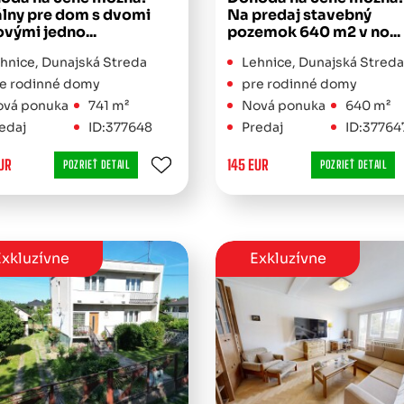
álny pre dom s dvomi
Na predaj stavebný
vými jedno...
pozemok 640 m2 v no...
hnice, Dunajská Streda
Lehnice, Dunajská Streda
e rodinné domy
pre rodinné domy
vá ponuka
741 m²
Nová ponuka
640 m²
edaj
ID:377648
Predaj
ID:37764
UR
145 EUR
POZRIEŤ DETAIL
POZRIEŤ DETAIL
xkluzívne
Exkluzívne