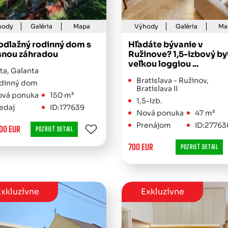
hody
Galéria
Mapa
Výhody
Galéria
Ma
odlažný rodinný dom s
Hľadáte bývanie v
snou záhradou
Ružinove? 1,5-izbový by
veľkou loggiou ...
ta, Galanta
Bratislava - Ružinov,
dinný dom
Bratislava II
vá ponuka
150 m²
1,5-izb.
edaj
ID:177639
Nová ponuka
47 m²
Prenájom
ID:27763
00 EUR
POZRIEŤ DETAIL
700 EUR
POZRIEŤ DETAIL
xkluzívne
Exkluzívne