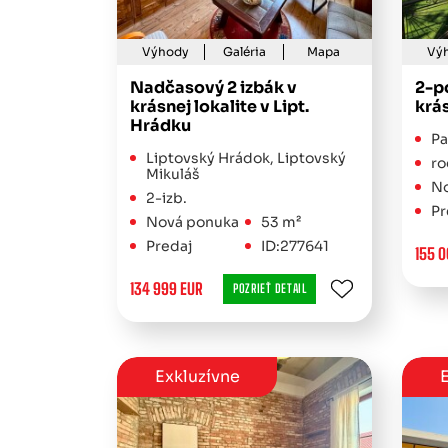
Výhody
Galéria
Mapa
Vý
Nadčasový 2 izbák v
2-p
krásnej lokalite v Lipt.
krá
Hrádku
Pa
Liptovský Hrádok, Liptovský
ro
Mikuláš
No
2-izb.
Pr
Nová ponuka
53 m²
Predaj
ID:277641
155 0
134 999 EUR
POZRIEŤ DETAIL
Exkluzívne
E