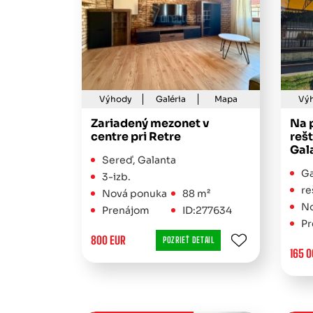
Výhody
Galéria
Mapa
Vý
Zariadený mezonet v
Na 
centre pri Retre
reš
Gala
Sereď, Galanta
Ga
3-izb.
re
Nová ponuka
88 m²
No
Prenájom
ID:277634
Pr
800 EUR
POZRIEŤ DETAIL
165 0