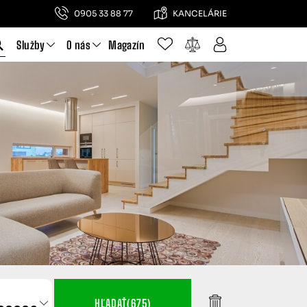
0905 33 88 77
KANCELÁRIE
Služby
O nás
Magazín
KY
 pre rodinný
HĽADAŤ
(675)