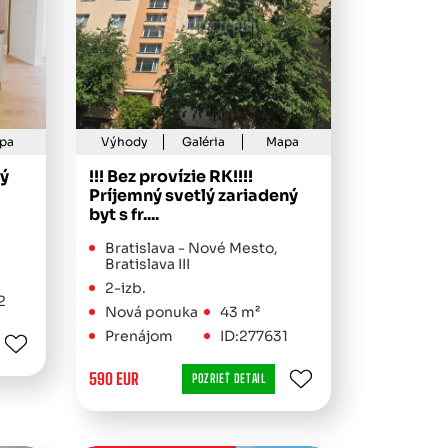
pa
Výhody
Galéria
Mapa
ý
!!! Bez provízie RK!!!!
Príjemný svetlý zariadený
byt s fr....
Bratislava - Nové Mesto,
Bratislava III
2-izb.
2
Nová ponuka
43 m²
Prenájom
ID:277631
590 EUR
POZRIEŤ DETAIL