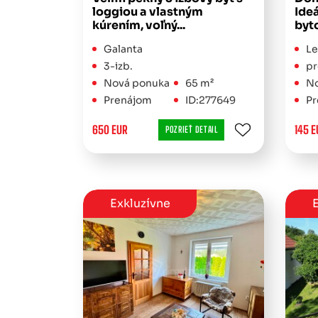
loggiou a vlastným
Ide
kúrením, voľný...
byto
Galanta
Le
3-izb.
pr
Nová ponuka
65 m²
No
Prenájom
ID:277649
Pr
650 EUR
145 E
POZRIEŤ DETAIL
Exkluzívne
E