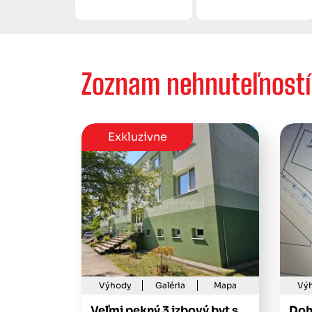
Zoznam nehnuteľností
Exkluzívne
Výhody
Galéria
Mapa
Vý
Veľmi pekný 3 izbový byt s
Doh