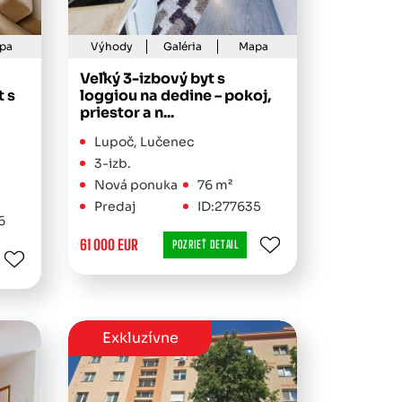
pa
Výhody
Galéria
Mapa
Veľký 3-izbový byt s
t s
loggiou na dedine – pokoj,
priestor a n...
Lupoč, Lučenec
3-izb.
Nová ponuka
76 m²
Predaj
ID:277635
6
61 000 EUR
POZRIEŤ DETAIL
Exkluzívne