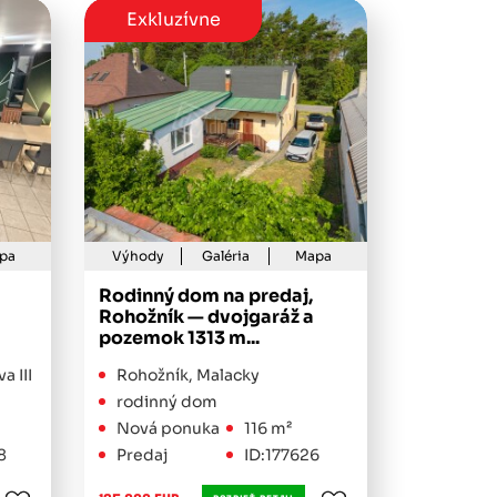
Exkluzívne
pa
Výhody
Galéria
Mapa
Rodinný dom na predaj,
Rohožník — dvojgaráž a
pozemok 1313 m...
a III
Rohožník, Malacky
rodinný dom
Nová ponuka
116 m²
8
Predaj
ID:177626