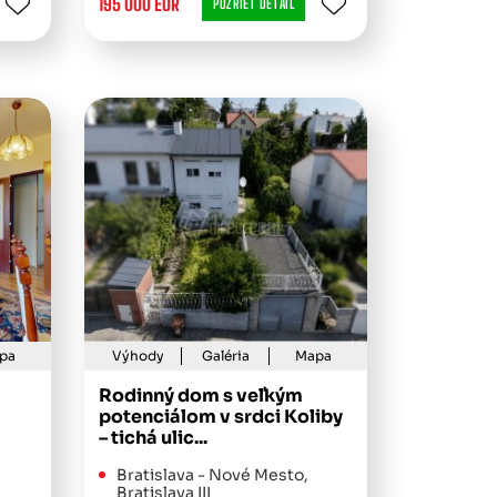
195 000 EUR
POZRIEŤ DETAIL
pa
Výhody
Galéria
Mapa
Rodinný dom s veľkým
potenciálom v srdci Koliby
– tichá ulic...
Bratislava - Nové Mesto,
Bratislava III