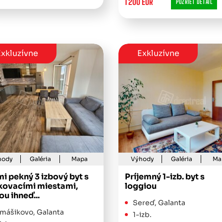
1 200 EUR
POZRIEŤ DETAIL
xkluzívne
Exkluzívne
hody
Galéria
Mapa
Výhody
Galéria
Ma
i pekný 3 izbový byt s
Príjemný 1-izb. byt s
kovacími miestami,
loggiou
u ihneď...
Sereď, Galanta
mášikovo, Galanta
1-izb.