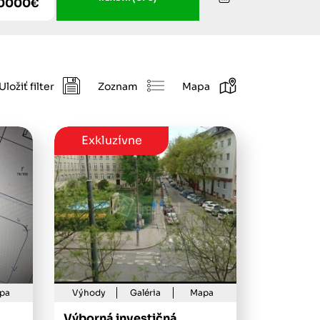
00000€
Uložiť filter
Zoznam
Mapa
Exkluzívne
pa
Výhody
Galéria
Mapa
Výborná investičná