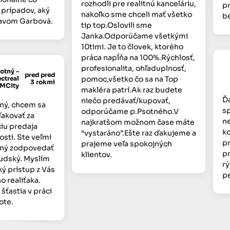
rozhodli pre realitnú kanceláriu,
pren
ípadov, aký
nakoľko sme chceli mať všetko
bez 
vom Garbová.
tip top.Oslovili sme
Janka.Odporúčame všetkými
10timi. Je to človek, ktorého
práca napĺňa na 100%.Rýchlosť,
profesionalita, ohľaduplnosť,
ný -
pred pred
real
pomoc,všetko čo sa na Top
3 rokmi
ity
makléra patrí.Ak raz budete
Ďaku
niečo predávať/kupovať,
, chcem sa
spol
odporúčame p.Psotného.V
ovať za
nehn
najkratšom možnom čase máte
 predaja
komu
“vystaráno”.Ešte raz ďakujeme a
i. Ste veľmi
prís
prajeme veľa spokojných
ý zodpovedať
príj
klientov.
dský. Myslím
rých
 prístup z Vás
pek
ealiťaka.
stia v práci
e.