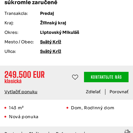
súkromie zaručené
Transakcia:
Predaj
Kraj:
Žilinský kraj
Okres:
Liptovský Mikuláš
Mesto / Obec:
Svätý Kríž
Ulica:
Svätý Kríž
249.500 EUR
KONTAKTUJTE NÁS
klasická
Vytlačiť ponuku
Zdielať
Porovnať
143 m²
Dom, Rodinný dom
Nová ponuka