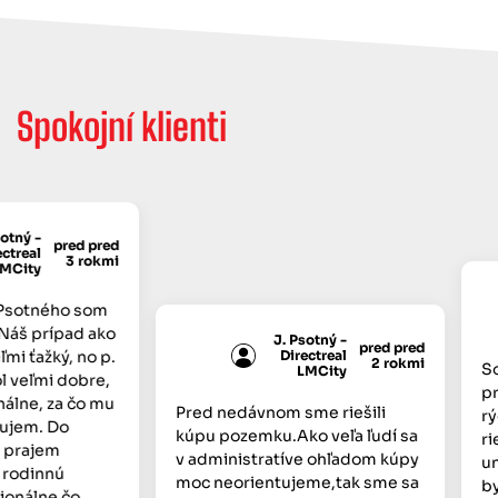
Spokojní klienti
ný -
pred pred
real
3 rokmi
ity
sotného som
š prípad ako
J. Psotný -
pred pred
i ťažký, no p.
Directreal
2 rokmi
Som 
LMCity
veľmi dobre,
prís
ne, za čo mu
Pred nedávnom sme riešili
rých
em. Do
kúpu pozemku.Ako veľa ľudí sa
rieš
rajem
v administratíve ohľadom kúpy
unik
odinnú
moc neorientujeme,tak sme sa
bytu
nálne čo