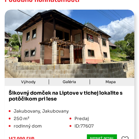
Výhody
Galéria
Mapa
Šikovný domček na Liptove v tichej lokalite s
potôčikom pri lese
Jakubovany, Jakubovany
250 m²
Predaj
rodinný dom
ID:77607