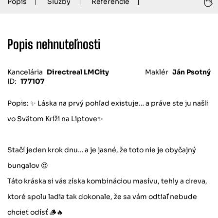
Popis
Služby
Referencie
Popis nehnuteľnosti
Kancelária
Directreal LMCity
Maklér
Ján Psotný
ID:
177107
Popis: ✨ Láska na prvý pohľad existuje… a práve ste ju našli
vo Svätom Kríži na Liptove✨
Stačí jeden krok dnu… a je jasné, že toto nie je obyčajný
bungalov 😍
Táto kráska si vás získa kombináciou masívu, tehly a dreva,
ktoré spolu ladia tak dokonale, že sa vám odtiaľ nebude
chcieť odísť 🪵🔥