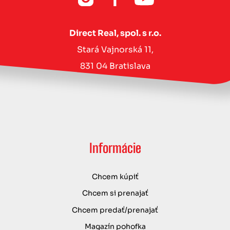
Direct Real, spol. s r.o.
Stará Vajnorská 11,
831 04 Bratislava
Informácie
Chcem kúpiť
Chcem si prenajať
Chcem predať/prenajať
Magazín pohofka