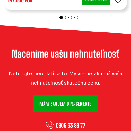
147.000 EUR
POZRIEŤ DETAIL
Naceníme vašu nehnuteľnosť
Netipujte, neoplatí sa to. My vieme, akú má vaša
nehnuteľnosť skutočnú cenu.
MÁM ZÁUJEM O NACENENIE
0905 33 88 77