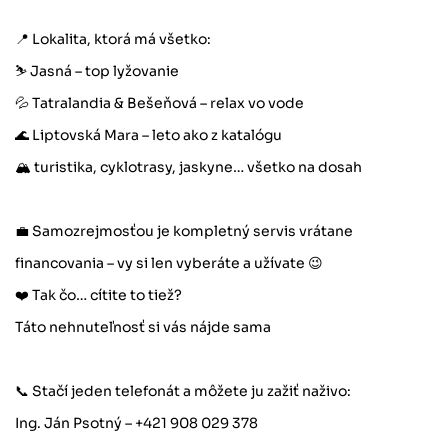
📍 Lokalita, ktorá má všetko:
⛷️ Jasná – top lyžovanie
💦 Tatralandia & Bešeňová – relax vo vode
🌊 Liptovská Mara – leto ako z katalógu
🏔️ turistika, cyklotrasy, jaskyne… všetko na dosah
💼 Samozrejmosťou je kompletný servis vrátane
financovania – vy si len vyberáte a užívate 😉
❤️ Tak čo… cítite to tiež?
Táto nehnuteľnosť si vás nájde sama
📞 Stačí jeden telefonát a môžete ju zažiť naživo:
Ing. Ján Psotný – +421 908 029 378