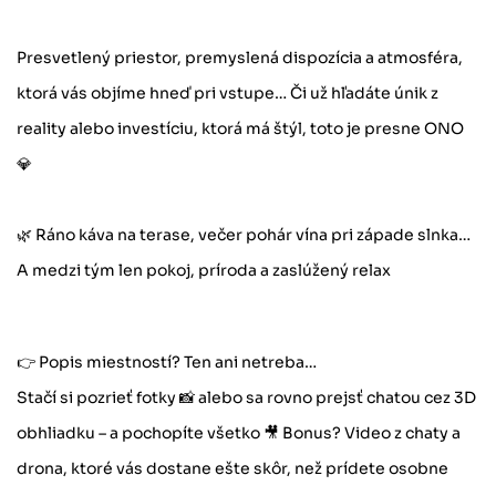
Presvetlený priestor, premyslená dispozícia a atmosféra,
ktorá vás objíme hneď pri vstupe… Či už hľadáte únik z
reality alebo investíciu, ktorá má štýl, toto je presne ONO
💎
🌿 Ráno káva na terase, večer pohár vína pri západe slnka…
A medzi tým len pokoj, príroda a zaslúžený relax
👉 Popis miestností? Ten ani netreba…
Stačí si pozrieť fotky 📸 alebo sa rovno prejsť chatou cez 3D
obhliadku – a pochopíte všetko 🎥 Bonus? Video z chaty a
drona, ktoré vás dostane ešte skôr, než prídete osobne