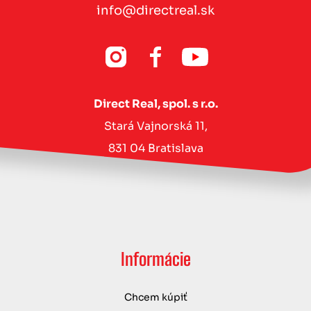
info@directreal.sk
Direct Real, spol. s r.o.
Stará Vajnorská 11,
831 04 Bratislava
Informácie
Chcem kúpiť