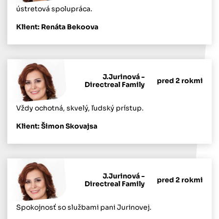
ústretová spolupráca.
Klient: Renáta Bekoova
J.Jurinová -
pred 2 rokmi
Directreal Family
Vždy ochotná, skvelý, ľudský prístup.
Klient: Šimon Skovajsa
J.Jurinová -
pred 2 rokmi
Directreal Family
Spokojnosť so službami pani Jurinovej.