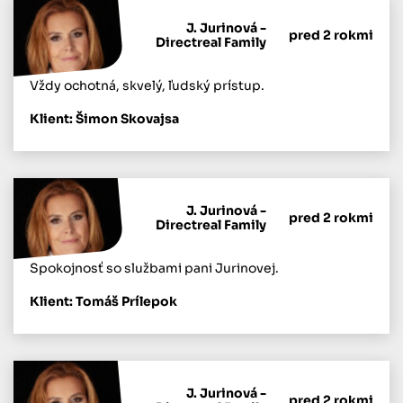
J. Jurinová -
pred 2 rokmi
Directreal Family
Vždy ochotná, skvelý, ľudský prístup.
Klient: Šimon Skovajsa
J. Jurinová -
pred 2 rokmi
Directreal Family
Spokojnosť so službami pani Jurinovej.
Klient: Tomáš Prílepok
J. Jurinová -
pred 2 rokmi