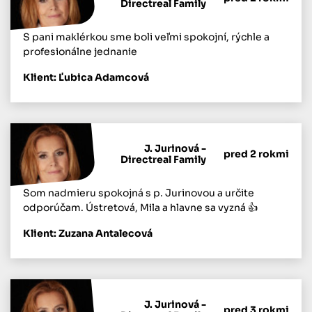
Directreal Family
S pani maklérkou sme boli veľmi spokojní, rýchle a
profesionálne jednanie
Klient: Ľubica Adamcová
J. Jurinová -
pred 2 rokmi
Directreal Family
Som nadmieru spokojná s p. Jurinovou a určite
odporúčam. Ústretová, Mila a hlavne sa vyzná 👍
Klient: Zuzana Antalecová
J. Jurinová -
pred 3 rokmi