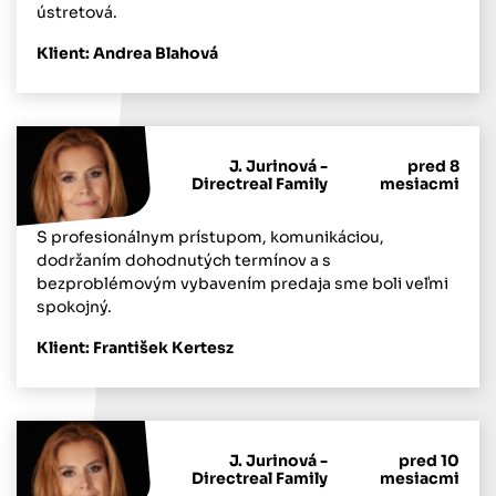
ústretová.
Klient: Andrea Blahová
J. Jurinová -
pred 8
Directreal Family
mesiacmi
S profesionálnym prístupom, komunikáciou,
dodržaním dohodnutých termínov a s
bezproblémovým vybavením predaja sme boli veľmi
spokojný.
Klient: František Kertesz
J. Jurinová -
pred 10
Directreal Family
mesiacmi