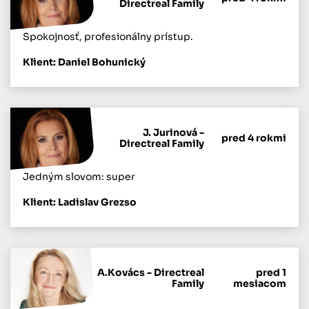
Directreal Family
Spokojnosť, profesionálny prístup.
Klient: Daniel Bohunický
J. Jurinová -
pred 4 rokmi
Directreal Family
Jedným slovom: super
Klient: Ladislav Grezso
A.Kovács - Directreal
pred 1
Family
mesiacom