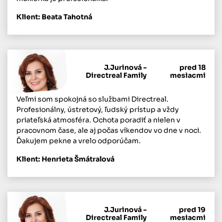
Klient: Beata Tahotná
J.Jurinová -
pred 18
Directreal Family
mesiacmi
Veľmi som spokojná so službami Directreal.
Profesionálny, ústretový, ľudský prístup a vždy
priateľská atmosféra. Ochota poradiť a nielen v
pracovnom čase, ale aj počas víkendov vo dne v noci.
Ďakujem pekne a vrelo odporúčam.
Klient: Henrieta Šmátralová
J.Jurinová -
pred 19
Directreal Family
mesiacmi