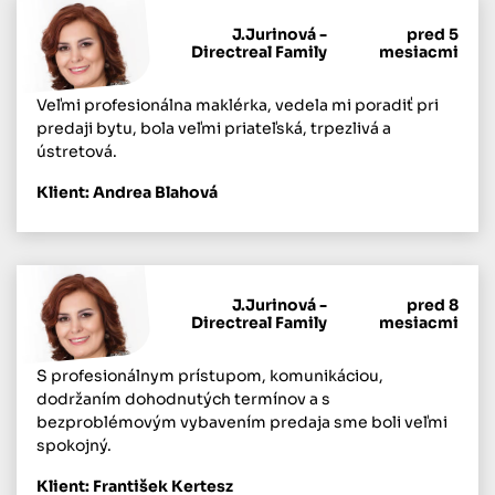
J.Jurinová -
pred 5
Directreal Family
mesiacmi
Veľmi profesionálna maklérka, vedela mi poradiť pri
predaji bytu, bola veľmi priateľská, trpezlivá a
ústretová.
Klient: Andrea Blahová
J.Jurinová -
pred 8
Directreal Family
mesiacmi
S profesionálnym prístupom, komunikáciou,
dodržaním dohodnutých termínov a s
bezproblémovým vybavením predaja sme boli veľmi
spokojný.
Klient: František Kertesz