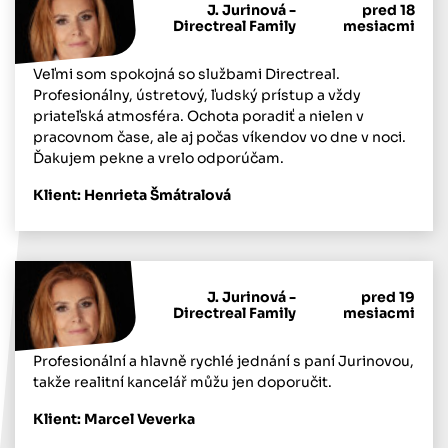
J. Jurinová -
pred 18
Directreal Family
mesiacmi
Veľmi som spokojná so službami Directreal.
Profesionálny, ústretový, ľudský prístup a vždy
priateľská atmosféra. Ochota poradiť a nielen v
pracovnom čase, ale aj počas víkendov vo dne v noci.
Ďakujem pekne a vrelo odporúčam.
Klient: Henrieta Šmátralová
J. Jurinová -
pred 19
Directreal Family
mesiacmi
Profesionální a hlavně rychlé jednání s paní Jurinovou,
takže realitní kancelář můžu jen doporučit.
Klient: Marcel Veverka