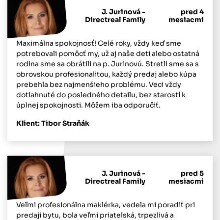
J. Jurinová -
pred 4
Directreal Family
mesiacmi
Maximálna spokojnosť! Celé roky, vždy keď sme
potrebovali pomôcť my, už aj naše deti alebo ostatná
rodina sme sa obrátili na p. Jurinovú. Stretli sme sa s
obrovskou profesionalitou, každý predaj alebo kúpa
prebehla bez najmenšieho problému. Veci vždy
dotiahnuté do posledného detailu, bez starostí k
úplnej spokojnosti. Môžem iba odporučiť.
Klient: Tibor Straňák
J. Jurinová -
pred 5
Directreal Family
mesiacmi
Veľmi profesionálna maklérka, vedela mi poradiť pri
predaji bytu, bola veľmi priateľská, trpezlivá a