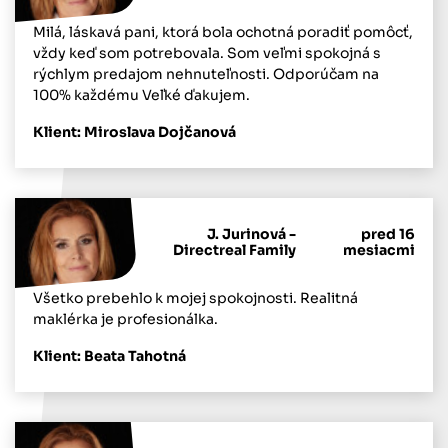
Milá, láskavá pani, ktorá bola ochotná poradiť pomôcť,
vždy keď som potrebovala. Som veľmi spokojná s
rýchlym predajom nehnuteľnosti. Odporúčam na
100% každému Veľké ďakujem.
Klient: Miroslava Dojčanová
J. Jurinová -
pred 16
Directreal Family
mesiacmi
Všetko prebehlo k mojej spokojnosti. Realitná
maklérka je profesionálka.
Klient: Beata Tahotná