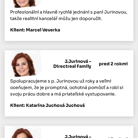
Profesionální a hlavně rychlé jednání s paní Jurinovou,
takže realitní kancelář můžu jen doporučit.
Klient: Marcel Veverka
J.Jurinová -
pred 2 rokmi
Directreal Family
Spolupracujeme s p. Jurinovou už roky a veľmi
oceňujem, že je promptná, ochotná pomôcť a robí si
svoju prácu dobre a má priateľské vystupovanie.
Klient: Katarína Juchová Juchová
J.Jurinová -