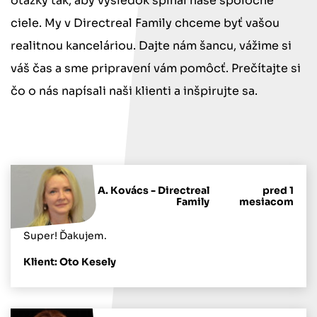
otázky tak, aby výsledok spĺňal naše spoločné
ciele. My v Directreal Family chceme byť vašou
realitnou kanceláriou. Dajte nám šancu, vážime si
váš čas a sme pripravení vám pomôcť. Prečítajte si
čo o nás napísali naši klienti a inšpirujte sa.
A. Kovács - Directreal
pred 1
Family
mesiacom
Super! Ďakujem.
Klient: Oto Kesely