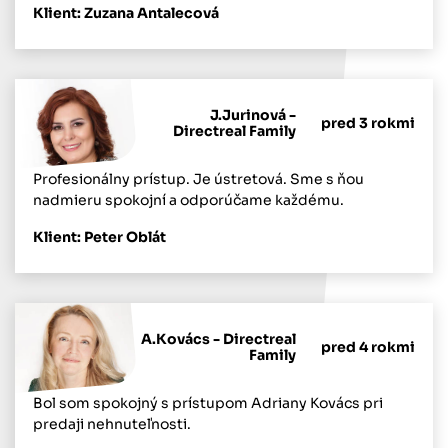
Klient: Zuzana Antalecová
J.Jurinová -
pred 3 rokmi
Directreal Family
Profesionálny prístup. Je ústretová. Sme s ňou
nadmieru spokojní a odporúčame každému.
Klient: Peter Oblát
A.Kovács - Directreal
pred 4 rokmi
Family
Bol som spokojný s prístupom Adriany Kovács pri
predaji nehnuteľnosti.