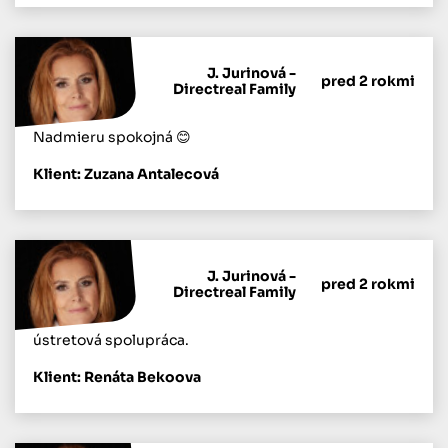
J. Jurinová -
pred 2 rokmi
Directreal Family
Nadmieru spokojná 😊
Klient: Zuzana Antalecová
J. Jurinová -
pred 2 rokmi
Directreal Family
ústretová spolupráca.
Klient: Renáta Bekoova