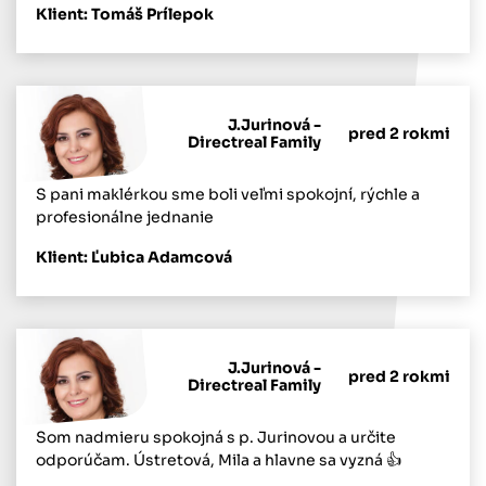
Klient: Tomáš Prílepok
J.Jurinová -
pred 2 rokmi
Directreal Family
S pani maklérkou sme boli veľmi spokojní, rýchle a
profesionálne jednanie
Klient: Ľubica Adamcová
J.Jurinová -
pred 2 rokmi
Directreal Family
Som nadmieru spokojná s p. Jurinovou a určite
odporúčam. Ústretová, Mila a hlavne sa vyzná 👍