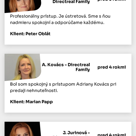
Directreal Family
Profesionálny prístup. Je ústretová. Sme s ňou
nadmieru spokojní a odporúčame každému.
Klient: Peter Oblát
A. Kovács - Directreal
pred 4 rokmi
Family
Bol som spokojný s prístupom Adriany Kovács pri
predaji nehnuteľnosti.
Klient: Marian Papp
J. Jurinová -
pred 4 rokmi