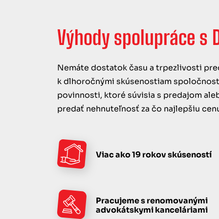
Výhody spolupráce s D
Nemáte dostatok času a trpezlivosti pre
k dlhoročnými skúsenostiam spoločnosti 
povinnosti, ktoré súvisia s predajom a
predať nehnuteľnosť za čo najlepšiu cen
Viac ako 19 rokov skúseností
Pracujeme s renomovanými
advokátskymi kanceláriami