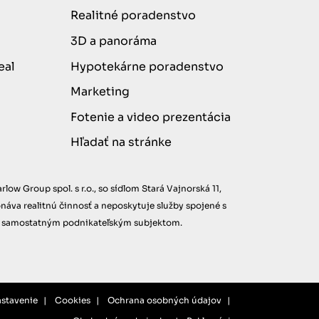
Realitné poradenstvo
3D a panoráma
eal
Hypotekárne poradenstvo
Marketing
Fotenie a video prezentácia
Hľadať na stránke
w Group spol. s r.o., so sídlom Stará Vajnorská 11,
onáva realitnú činnosť a neposkytuje služby spojené s
ená samostatným podnikateľským subjektom.
stavenie
Cookies
Ochrana osobných údajov