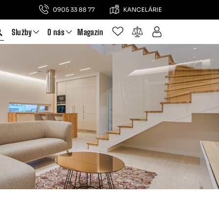
0905 33 88 77
KANCELÁRIE
Služby
O nás
Magazín
KY
 pre rodinný