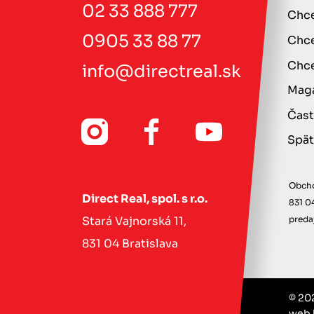
02 33 888 777
Chce
0905 33 88 77
Chce
Chce
info@directreal.sk
Maga
Čast
Spät
Obcho
Direct Real, spol. s r.o.
831 0
Stará Vajnorská 11,
preda
831 04 Bratislava
© 202
web 