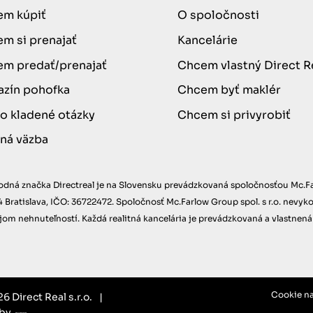
m kúpiť
O spoločnosti
m si prenajať
Kancelárie
m predať/prenajať
Chcem vlastný Direct R
zín pohofka
Chcem byť maklér
o kladené otázky
Chcem si privyrobiť
ná väzba
dná značka Directreal je na Slovensku prevádzkovaná spoločnosťou Mc.Farlo
4 Bratislava, IČO: 36722472. Spoločnosť Mc.Farlow Group spol. s r.o. nevyk
jom nehnuteľností. Každá realitná kancelária je prevádzkovaná a vlastn
Cookie na
6 Direct Real s.r.o.
|
by