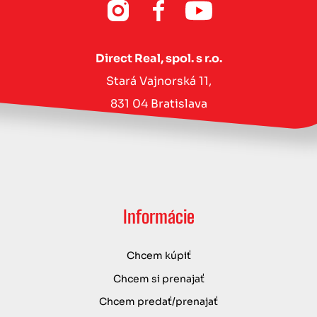
Direct Real, spol. s r.o.
Stará Vajnorská 11,
831 04 Bratislava
Informácie
Chcem kúpiť
Chcem si prenajať
Chcem predať/prenajať