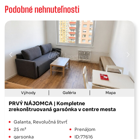
Podobné nehnuteľnosti
Výhody
Galéria
Mapa
PRVÝ NÁJOMCA | Kompletne
zrekonštruovaná garsónka v centre mesta
Galanta, Revolučná štvrť
25 m²
Prenájom
garsonka
ID:77616