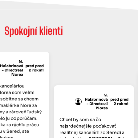
Spokojní klienti
N.
alabrínová
pred pred
 Directreal
2 rokmi
Norea
anceláriou
orea som veľmi
N.
obitne sa chcem
Halabrínová
pred pred
- Directreal
2 rokmi
klérke Nore za
Norea
y a zároveň ľudský
lo ju odporúčam.
Chcel by som sa čo
a za rýchlu prácu
najsrdečnejšie poďakovať
v Sereď, ste
realitnej kancelárii zo Seredi a
kujem