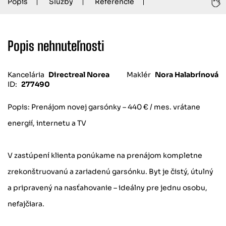
Popis
Služby
Referencie
Popis nehnuteľnosti
Kancelária
Directreal Norea
Maklér
Nora Halabrínová
ID:
277490
Popis: Prenájom novej garsónky – 440 € / mes. vrátane
energií, internetu a TV
V zastúpení klienta ponúkame na prenájom kompletne
zrekonštruovanú a zariadenú garsónku. Byt je čistý, útulný
a pripravený na nasťahovanie – ideálny pre jednu osobu,
nefajčiara.