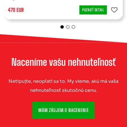
470 EUR
POZRIEŤ DETAIL
Naceníme vašu nehnuteľnosť
Netipujte, neoplatí sa to. My vieme, akú má vaša
nehnuteľnosť skutočnú cenu.
MÁM ZÁUJEM O NACENENIE