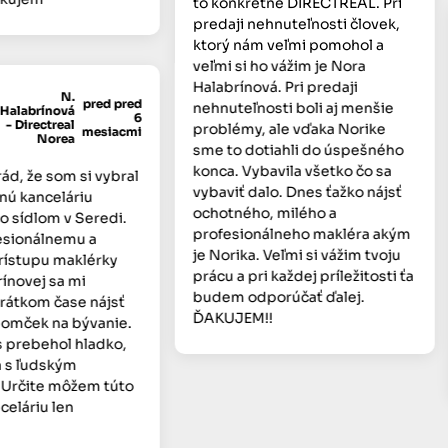
to konkrétne DIRECTREAL. Pri
predaji nehnuteľnosti človek,
ktorý nám veľmi pomohol a
veľmi si ho vážim je Nora
Halabrínová. Pri predaji
N.
pred pred
nehnuteľnosti boli aj menšie
alabrínová
6
 Directreal
problémy, ale vďaka Norike
mesiacmi
Norea
sme to dotiahli do úspešného
konca. Vybavila všetko čo sa
, že som si vybral
vybaviť dalo. Dnes ťažko nájsť
ú kanceláriu
ochotného, milého a
 sídlom v Seredi.
profesionálneho makléra akým
ionálnemu a
je Norika. Veľmi si vážim tvoju
stupu maklérky
prácu a pri každej príležitosti ťa
novej sa mi
budem odporúčať ďalej.
átkom čase nájsť
ĎAKUJEM!!
mček na bývanie.
prebehol hladko,
s ľudským
rčite môžem túto
eláriu len