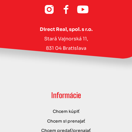
Direct Real, spol. s r.o.
Stará Vajnorská 11,
831 04 Bratislava
Informácie
Chcem kúpiť
Chcem si prenajať
Chcem predať/prenajať