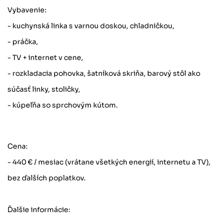
Vybavenie:
- kuchynská linka s varnou doskou, chladničkou,
- práčka,
- TV + internet v cene,
- rozkladacia pohovka, šatníková skriňa, barový stôl ako
súčasť linky, stoličky,
- kúpeľňa so sprchovým kútom.
Cena:
- 440 € / mesiac (vrátane všetkých energií, internetu a TV),
bez ďalších poplatkov.
Ďalšie informácie: