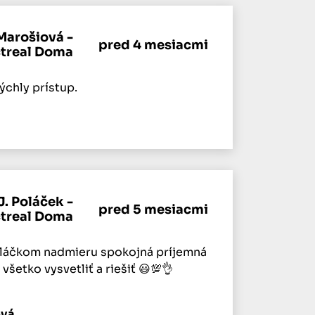
Marošiová -
pred 4 mesiacmi
ctreal Doma
ýchly prístup.
J. Poláček -
pred 5 mesiacmi
ctreal Doma
láčkom nadmieru spokojná príjemná
šetko vysvetliť a riešiť 😃💯👌
ová