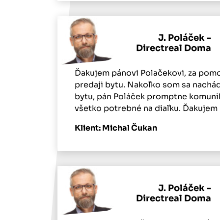
J. Poláček -
Directreal Doma
Ďakujem pánovi Polačekovi, za pomo
predaji bytu. Nakoľko som sa nachá
bytu, pán Poláček promptne komuniko
všetko potrebné na diaľku. Ďakujem
Klient: Michal Čukan
J. Poláček -
Directreal Doma