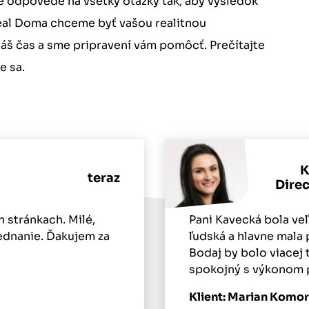
odpovede na všetky otázky tak, aby výsledok
real Doma chceme byť vašou realitnou
váš čas a sme pripravení vám pomôcť. Prečítajte
e sa.
K
teraz
Dire
 stránkach. Milé,
Pani Kavecká bola veľ
jednanie. Ďakujem za
ľudská a hlavne mala
Bodaj by bolo viacej
spokojný s výkonom p
Klient: Marian Komo