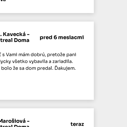
. Kavecká -
pred 6 mesiacmi
ctreal Doma
 s Vami mám dobrú, pretože pani
cky všetko vybavila a zariadila.
s bolo že sa dom predal. Ďakujem.
Marošiová -
teraz