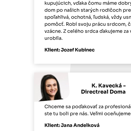
kupujúcich, vďaka čomu máme dobrý
dom po našich starých rodičoch preš
spoľahlivá, ochotná, ľudská, vždy us
pomôcť. Robí svoju prácu srdcom, č
vzácne. Z celého srdca ďakujeme za 
urobila.
Klient: Jozef Kubinec
K. Kavecká -
Directreal Doma
Chceme sa poďakovať za profesioná
ste tu boli pre nás. Veľmi oceňujeme
Klient: Jana Andelková