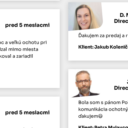
D. 
Dire
pred 5 mesiacmi
Ďakujem za predaj a r
c a veľkú ochotu pri
Klient: Jakub Kolenič
dzal mimo miesta
val a zariadil
Dire
Bola som s pánom Po
komunikácia ochotný v
pred 5 mesiacmi
ďakujem😃
Klient: Petra Myjavc