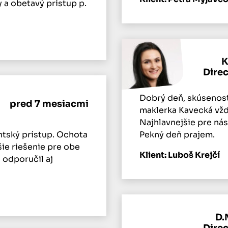
a obetavý prístup p.
K
Dire
Dobrý deň, skúsenosť
pred 7 mesiacmi
maklerka Kavecká vždy
Najhlavnejšie pre ná
ntský prístup. Ochota
Pekný deň prajem.
šie riešenie pre obe
Klient: Luboš Krejčí
 odporučil aj
D.