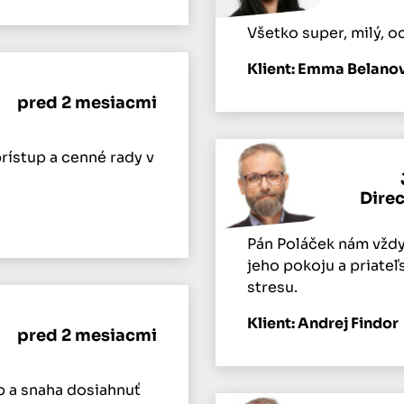
Všetko super, milý, oc
Klient: Emma Belano
pred 2 mesiacmi
rístup a cenné rady v
Dire
Pán Poláček nám vždy
jeho pokoju a priate
stresu.
Klient: Andrej Findor
pred 2 mesiacmi
p a snaha dosiahnuť