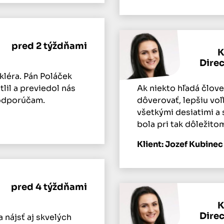
pred 2 týždňami
K
Dire
kléra. Pán Poláček
lil a previedol nás
Ak niekto hľadá člov
odporúčam.
dôverovať, lepšiu vo
všetkými desiatimi a
bola pri tak dôležit
Klient: Jozef Kubinec
pred 4 týždňami
K
Dire
 nájsť aj skvelých