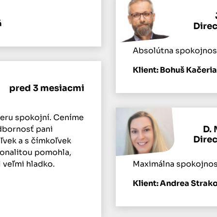
á
Dire
Absolútna spokojnos
Klient: Bohuš Kačeri
pred 3 mesiacmi
ieru spokojní. Ceníme
odbornosť pani
D. 
Dire
ľvek a s čímkoľvek
ionalitou pomohla,
 veľmi hladko.
Maximálna spokojnosť
Klient: Andrea Strak