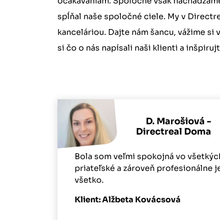
očakávaniam. Spoločne však nachádzame 
spĺňal naše spoločné ciele. My v Direct
kanceláriou. Dajte nám šancu, vážime si 
si čo o nás napísali naši klienti a inšpirujt
D. Marošiová -
Directreal Doma
Bola som veľmi spokojná vo všetkých
priateľské a zároveň profesionálne 
všetko.
Klient: Alžbeta Kovácsová