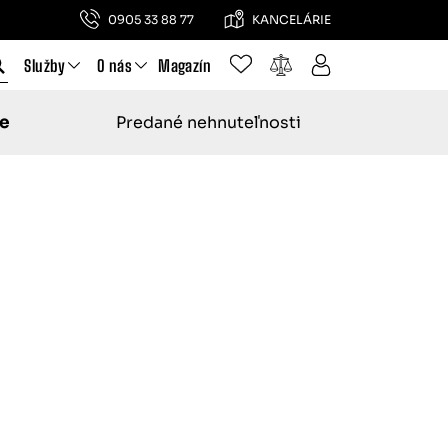
0905 33 88 77
KANCELÁRIE
Služby
O nás
Magazín
e
Predané nehnuteľnosti
KY
 pre rodinný