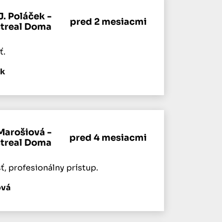
J. Poláček -
pred 2 mesiacmi
ctreal Doma
ť.
ak
Marošiová -
pred 4 mesiacmi
ctreal Doma
, profesionálny prístup.
ová