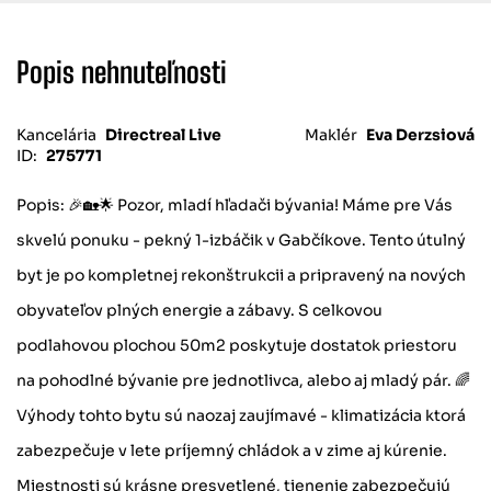
Popis nehnuteľnosti
Kancelária
Directreal Live
Maklér
Eva Derzsiová
ID:
275771
Popis: 🎉🏡🌟 Pozor, mladí hľadači bývania! Máme pre Vás
skvelú ponuku - pekný 1-izbáčik v Gabčíkove. Tento útulný
byt je po kompletnej rekonštrukcii a pripravený na nových
obyvateľov plných energie a zábavy. S celkovou
podlahovou plochou 50m2 poskytuje dostatok priestoru
na pohodlné bývanie pre jednotlivca, alebo aj mladý pár. 🌈
Výhody tohto bytu sú naozaj zaujímavé - klimatizácia ktorá
zabezpečuje v lete príjemný chládok a v zime aj kúrenie.
Miestnosti sú krásne presvetlené, tienenie zabezpečujú