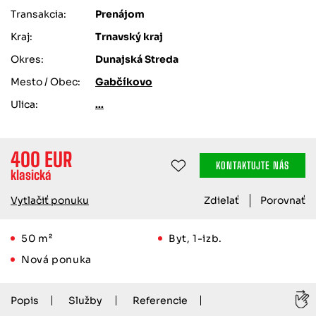
Transakcia:
Prenájom
Kraj:
Trnavský kraj
Okres:
Dunajská Streda
Mesto / Obec:
Gabčíkovo
Ulica:
...
400 EUR
KONTAKTUJTE NÁS
klasická
Vytlačiť ponuku
Zdielať
Porovnať
50 m²
Byt, 1-izb.
Nová ponuka
Popis
Služby
Referencie