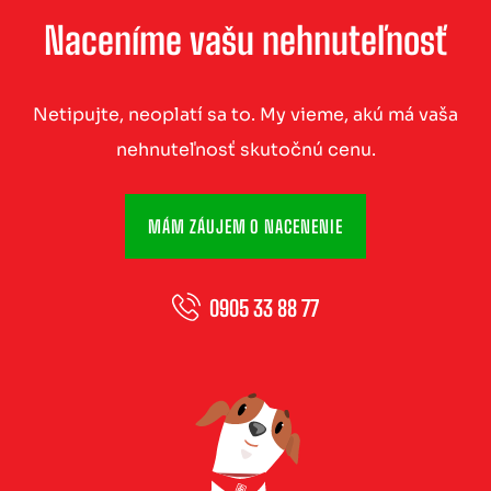
Naceníme vašu nehnuteľnosť
Netipujte, neoplatí sa to. My vieme, akú má vaša
nehnuteľnosť skutočnú cenu.
MÁM ZÁUJEM O NACENENIE
0905 33 88 77