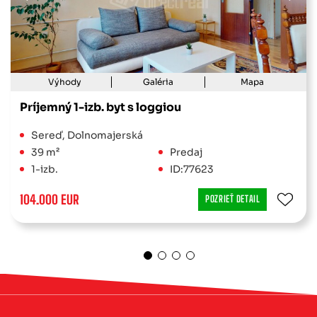
Výhody
Galéria
Mapa
Príjemný 1-izb. byt s loggiou
Sereď, Dolnomajerská
39 m²
Predaj
1-izb.
ID:77623
104.000 EUR
POZRIEŤ DETAIL