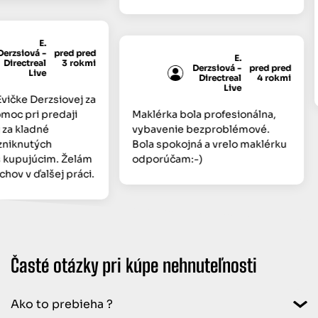
E.
rzsiová -
pred pred
E.
irectreal
3 rokmi
Derzsiová -
pred pred
Live
Directreal
4 rokmi
Live
čke Derzsiovej za
oc pri predaji
Maklérka bola profesionálna,
a kladné
vybavenie bezproblémové.
niknutých
Bola spokojná a vrelo maklérku
kupujúcim. Želám
odporúčam:-)
ov v ďalšej práci.
Časté otázky pri kúpe nehnuteľnosti
Ako to prebieha ?