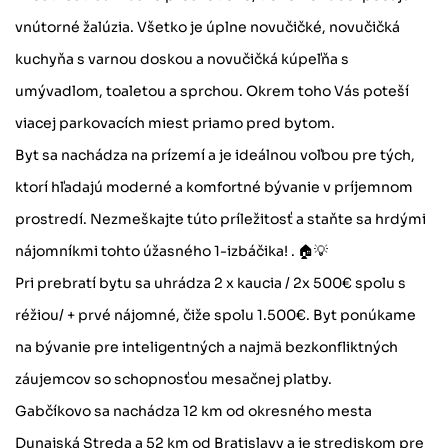
vnútorné žalúzia. Všetko je úplne novučičké, novučičká
kuchyňa s varnou doskou a novučičká kúpeľňa s
umývadlom, toaletou a sprchou. Okrem toho Vás poteší
viacej parkovacích miest priamo pred bytom.
Byt sa nachádza na prízemí a je ideálnou voľbou pre tých,
ktorí hľadajú moderné a komfortné bývanie v príjemnom
prostredí. Nezmeškajte túto príležitosť a staňte sa hrdými
nájomníkmi tohto úžasného 1-izbáčika! . 🏠💡
Pri prebratí bytu sa uhrádza 2 x kaucia / 2x 500€ spolu s
réžiou/ + prvé nájomné, čiže spolu 1.500€. Byt ponúkame
na bývanie pre inteligentných a najmä bezkonfliktných
záujemcov so schopnosťou mesačnej platby.
Gabčíkovo sa nachádza 12 km od okresného mesta
Dunajská Streda a 52 km od Bratislavy a je strediskom pre