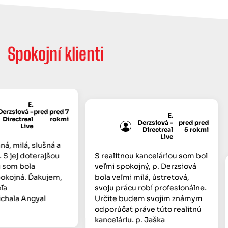
Spokojní klienti
E.
rzsiová -
pred pred 7
E.
irectreal
rokmi
Derzsiová -
pred pred
Live
Directreal
5 rokmi
Live
, milá, slušná a
S jej doterajšou
S realitnou kanceláriou som bol
som bola
veľmi spokojný, p. Derzsiová
kojná. Ďakujem,
bola veľmi milá, ústretová,
a
svoju prácu robí profesionálne.
ala Angyal
Určite budem svojim známym
odporúčať práve túto realitnú
kanceláriu. p. Jaška