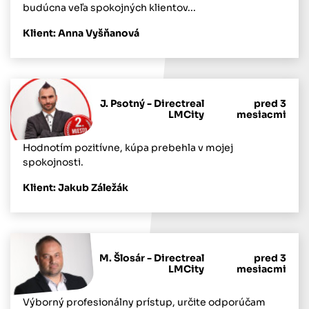
budúcna veľa spokojných klientov...
Klient: Anna Vyšňanová
J. Psotný - Directreal
pred 3
LMCity
mesiacmi
Hodnotím pozitívne, kúpa prebehla v mojej
spokojnosti.
Klient: Jakub Záležák
M. Šlosár - Directreal
pred 3
LMCity
mesiacmi
Výborný profesionálny prístup, určite odporúčam