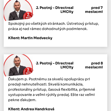
J. Psotný - Directreal
pred 7
LMCity
mesiacmi
Spokojný po všetkých stránkach. Ústretový prístup,
práca aj nad rámec dohodnutých podmienok.
Klient: Martin Medvecky
J. Psotný - Directreal
pred 8
LMCity
mesiacmi
Ďakujem p. Psotnému za skvelú spoluprácu pri
predaji nehnuteľnosti. Skvelá komunikácia,
profesionálny prístup, časová flexibilita, príjemné
vystupovanie a veľmi rýchly predaj. Ešte raz veľmi
pekne ďakujem.
Klient: Andrea Handrková