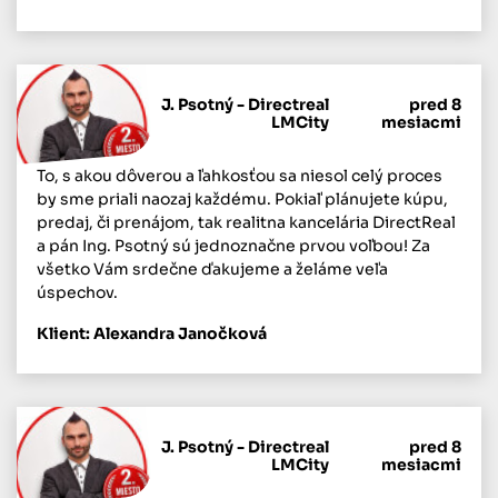
J. Psotný - Directreal
pred 8
LMCity
mesiacmi
To, s akou dôverou a ľahkosťou sa niesol celý proces
by sme priali naozaj každému. Pokiaľ plánujete kúpu,
predaj, či prenájom, tak realitna kancelária DirectReal
a pán Ing. Psotný sú jednoznačne prvou voľbou! Za
všetko Vám srdečne ďakujeme a želáme veľa
úspechov.
Klient: Alexandra Janočková
J. Psotný - Directreal
pred 8
LMCity
mesiacmi