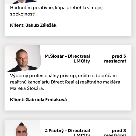
Hodnotím pozitívne, kúpa prebehla v mojej
spokojnosti.
Klient: Jakub Záležák
M.Šlosár - Directreal
pred 3
LMCity
mesiacmi
Výborný profesionálny prístup, určite odporúčam
realitnú kanceláriu Direct Real aj realitného makléra
Mareka Šlosára.
Klient: Gabriela Frniaková
J.Psotný - Directreal
pred 3
LMCity
mesiacmi