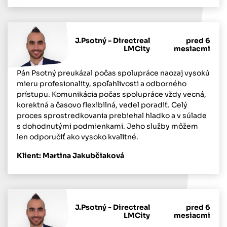
J.Psotný - Directreal
pred 6
LMCity
mesiacmi
Pán Psotný preukázal počas spolupráce naozaj vysokú
mieru profesionality, spoľahlivosti a odborného
prístupu. Komunikácia počas spolupráce vždy vecná,
korektná a časovo flexibilná, vedel poradiť. Celý
proces sprostredkovania prebiehal hladko a v súlade
s dohodnutými podmienkami. Jeho služby môžem
len odporučiť ako vysoko kvalitné.
Klient: Martina Jakubčiaková
J.Psotný - Directreal
pred 6
LMCity
mesiacmi