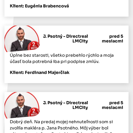
Klient: Eugénia Brabencová
J. Psotný - Directreal
pred 5
LMCity
mesiacmi
Úplne bez starosti, všetko prebehlo rýchlo a moja
účasť bola potrebná iba pri podpise zmlúv.
Klient: Ferdinand Majerčiak
J. Psotný - Directreal
pred 5
LMCity
mesiacmi
Dobrý deň. Na predaj mojej nehnuteľnosti som si
zvolila makléra p. Jana Psotného. Môj výber bol