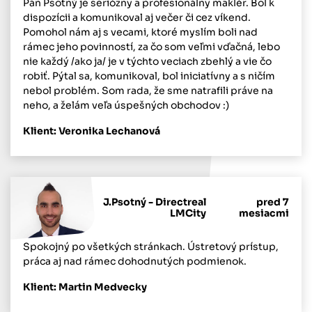
Pán Psotný je seriózny a profesionálny maklér. Bol k
dispozícii a komunikoval aj večer či cez víkend.
Pomohol nám aj s vecami, ktoré myslím boli nad
rámec jeho povinností, za čo som veľmi vďačná, lebo
nie každý /ako ja/ je v týchto veciach zbehlý a vie čo
robiť. Pýtal sa, komunikoval, bol iniciatívny a s ničím
nebol problém. Som rada, že sme natrafili práve na
neho, a želám veľa úspešných obchodov :)
Klient: Veronika Lechanová
J.Psotný - Directreal
pred 7
LMCity
mesiacmi
Spokojný po všetkých stránkach. Ústretový prístup,
práca aj nad rámec dohodnutých podmienok.
Klient: Martin Medvecky