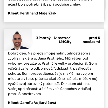
účasť bola potrebná iba pri podpise zmlúv.
Klient: Ferdinand Majerčiak
J.Psotný - Directreal
pred 5
LMCity
mesiacmi
Dobrý deň. Na predaj mojej nehnuteľnosti som si
zvolila makléra p. Jana Psotného. Môj výber bol
výborný, pretože p. Psotný je veľký profesionál. Som
vďačná za jeho odbornosť, ľudskosť, trpezlivosť a
ochotu. Som presvedčená, že je maklér na svojom
mieste a v tejto práci sa skutočne našiel a môže v nej
využiť svoj obrovský potenciál. Ďakujem ešte raz
Vašej spoločnosti a želám veľa úspechov v ďalšej
práci. S pozdravom
Klient: Jarmila Vojkovičová