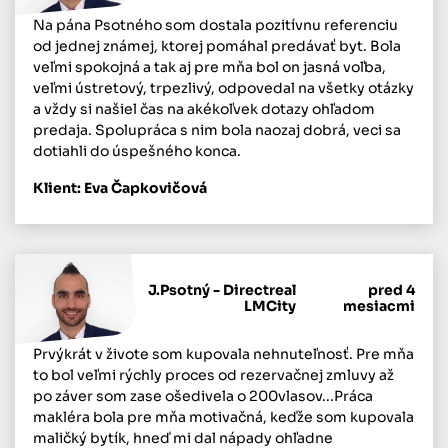
Na pána Psotného som dostala pozitívnu referenciu
od jednej známej, ktorej pomáhal predávať byt. Bola
veľmi spokojná a tak aj pre mňa bol on jasná voľba,
veľmi ústretový, trpezlivý, odpovedal na všetky otázky
a vždy si našiel čas na akékoľvek dotazy ohľadom
predaja. Spolupráca s nim bola naozaj dobrá, veci sa
dotiahli do úspešného konca.
Klient: Eva Čapkovičová
J.Psotný - Directreal
pred 4
LMCity
mesiacmi
Prvýkrát v živote som kupovala nehnuteľnosť. Pre mňa
to bol veľmi rýchly proces od rezervačnej zmluvy až
po záver som zase ošedivela o 200vlasov...Práca
makléra bola pre mňa motivačná, keďže som kupovala
maličký bytík, hneď mi dal nápady ohľadne