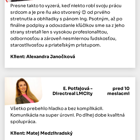
Presne takto to vyzerá, keď niekto robí svoju prácu
srdcom a je pre ňu ako stvorený 😊 od prvého
stretnutia a obhliadky s pánom Ing. Psotným, až po
finálne podpisy a odovzdanie kľúčikov sme sa z jeho
strany stretali len s vysokou profesionalitou,
odbornosťou a zároveň nesmiernou ľudskosťou,
starostlivosťou a priateľským prístupom.
Klient: Alexandra Janočková
E. Potfajová -
pred 10
Directreal LMCity
mesiacmi
Všetko prebehlo hladko a bez komplikácii.
Komunikácia na super úrovni. Po dlhej dobe kvalitná
spolupráca.
Klient: Matej Medzihradský