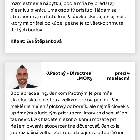
rozmiestnenia nábytku, podľa mňa by predal aj
plesnivú pivnicu...má osobitý prístup. Hádam sa
stretneme aj na futbale v Palúdzke...Kvitujem aj mail,
ktorý mi prišiel po kúpe, pekne je to všetko zhrnuté
do tých bodov...
Klient: Eva Štěpánková
J.Psotný - Directreal
pred 4
LMCity
mesiacmi
Spolupráca s Ing. Jankom Psotným je pre mňa
skvelou skúsenosťou a veľkým prekvapením. Pán
maklér je nielen špičkový odborník, ale najmä človek s
úprimným a ľudským prístupom, ktorý sa dnes už len
tak nevidí. Ak hľadáte niekoho, komu môžete pri
riešení bývania stopercentne dôverovať, Janko je
jednoznačná voľba. Zo srdca ďakujem a odporúčam!