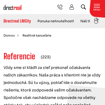
MENU
Directreal LMCity
Re
Ponuka nehnuteľností
Náš tím
Domov
Realitné kancelárie
Referencie
(223)
Vždy sme si kládli za cieľ prekonať očakávania
našich zákazníkov. Naša práca s klientmi nie je vždy
jednoduchá. Sú tu výzvy, pokiaľ ide o dosiahnutie
riešenia, ktoré zodpovedá vašim očakávaniam.
Spoločne však nachádzame odpovede na všetky