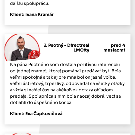
ďalšiu spoluprácu.
Klient: Ivana Kramár
J. Psotný - Directreal
pred 4
LMCity
mesiacmi
Na pána Psotného som dostala pozitívnu referenciu
od jednej známej, ktorej pomáhal predávať byt. Bola
veľmi spokojná a tak aj pre mňa bol on jasná voľba,
veľmi ústretový, trpezlivý, odpovedal na všetky otázky
a vždy si našiel čas na akékoľvek dotazy ohľadom
predaja. Spolupráca s nim bola naozaj dobrá, veci sa
dotiahli do úspešného konca.
Klient: Eva Čapkovičová