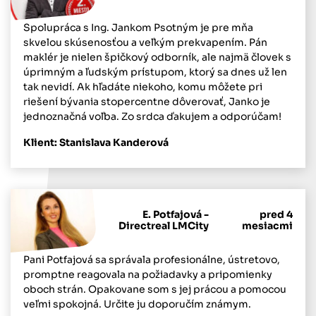
Spolupráca s Ing. Jankom Psotným je pre mňa
skvelou skúsenosťou a veľkým prekvapením. Pán
maklér je nielen špičkový odborník, ale najmä človek s
úprimným a ľudským prístupom, ktorý sa dnes už len
tak nevidí. Ak hľadáte niekoho, komu môžete pri
riešení bývania stopercentne dôverovať, Janko je
jednoznačná voľba. Zo srdca ďakujem a odporúčam!
Klient: Stanislava Kanderová
E. Potfajová -
pred 4
Directreal LMCity
mesiacmi
Pani Potfajová sa správala profesionálne, ústretovo,
promptne reagovala na požiadavky a pripomienky
oboch strán. Opakovane som s jej prácou a pomocou
veľmi spokojná. Určite ju doporučím známym.