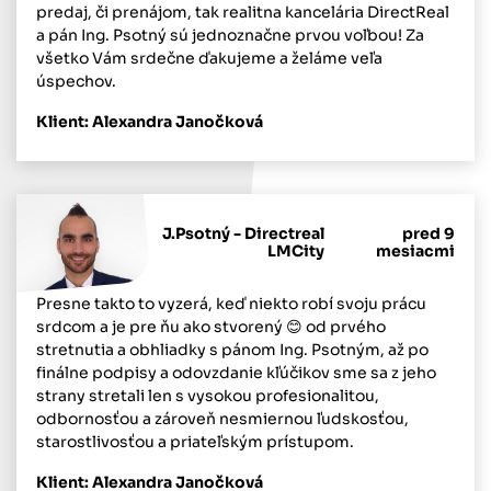
predaj, či prenájom, tak realitna kancelária DirectReal
a pán Ing. Psotný sú jednoznačne prvou voľbou! Za
všetko Vám srdečne ďakujeme a želáme veľa
úspechov.
Klient: Alexandra Janočková
J.Psotný - Directreal
pred 9
LMCity
mesiacmi
Presne takto to vyzerá, keď niekto robí svoju prácu
srdcom a je pre ňu ako stvorený 😊 od prvého
stretnutia a obhliadky s pánom Ing. Psotným, až po
finálne podpisy a odovzdanie kľúčikov sme sa z jeho
strany stretali len s vysokou profesionalitou,
odbornosťou a zároveň nesmiernou ľudskosťou,
starostlivosťou a priateľským prístupom.
Klient: Alexandra Janočková