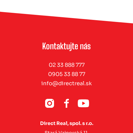
Kontaktujte nás
02 33 888 777
0905 33 88 77
info@directreal.sk
Direct Real, spol. s r.o.
Stará Vajnorská 11,