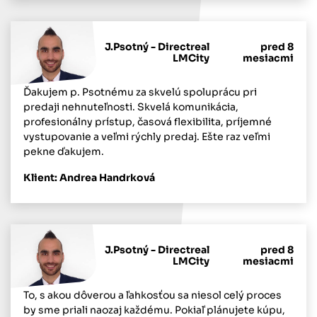
J.Psotný - Directreal
pred 8
LMCity
mesiacmi
Ďakujem p. Psotnému za skvelú spoluprácu pri
predaji nehnuteľnosti. Skvelá komunikácia,
profesionálny prístup, časová flexibilita, príjemné
vystupovanie a veľmi rýchly predaj. Ešte raz veľmi
pekne ďakujem.
Klient: Andrea Handrková
J.Psotný - Directreal
pred 8
LMCity
mesiacmi
To, s akou dôverou a ľahkosťou sa niesol celý proces
by sme priali naozaj každému. Pokiaľ plánujete kúpu,