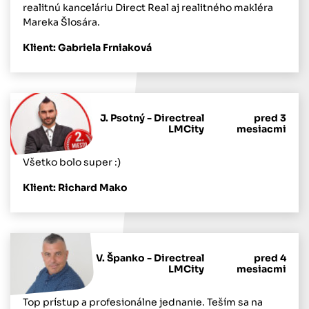
realitnú kanceláriu Direct Real aj realitného makléra
Mareka Šlosára.
Klient: Gabriela Frniaková
J. Psotný - Directreal
pred 3
LMCity
mesiacmi
Všetko bolo super :)
Klient: Richard Mako
V. Španko - Directreal
pred 4
LMCity
mesiacmi
Top prístup a profesionálne jednanie. Teším sa na