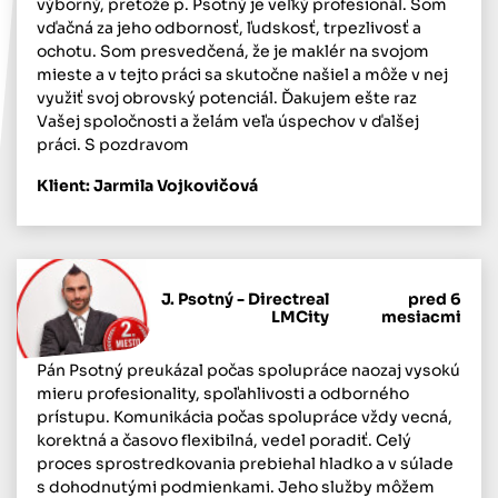
výborný, pretože p. Psotný je veľký profesionál. Som
vďačná za jeho odbornosť, ľudskosť, trpezlivosť a
ochotu. Som presvedčená, že je maklér na svojom
mieste a v tejto práci sa skutočne našiel a môže v nej
využiť svoj obrovský potenciál. Ďakujem ešte raz
Vašej spoločnosti a želám veľa úspechov v ďalšej
práci. S pozdravom
Klient: Jarmila Vojkovičová
J. Psotný - Directreal
pred 6
LMCity
mesiacmi
Pán Psotný preukázal počas spolupráce naozaj vysokú
mieru profesionality, spoľahlivosti a odborného
prístupu. Komunikácia počas spolupráce vždy vecná,
korektná a časovo flexibilná, vedel poradiť. Celý
proces sprostredkovania prebiehal hladko a v súlade
s dohodnutými podmienkami. Jeho služby môžem