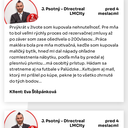
J. Psotný - Directreal
pred 4
LMCity
mesiacmi
Prvýkrát v živote som kupovala nehnuteľnosť. Pre mňa
to bol veľmi rýchly proces od rezervačnej zmluvy až
po záver som zase ošedivela o 200vlasov...Práca
makléra bola pre mňa motivačná, keďže som kupovala
maličký bytík, hneď mi dal nápady ohľadne
rozmiestnenia nábytku, podľa mňa by predal aj
plesnivú pivnicu...má osobitý prístup. Hádam sa
stretneme aj na futbale v Palúdzke...Kvitujem aj mail,
ktorý mi prišiel po kúpe, pekne je to všetko zhrnuté
do tých bodov...
Klient: Eva Štěpánková
J. Psotný - Directreal
pred 4
LMCity
mesiacmi