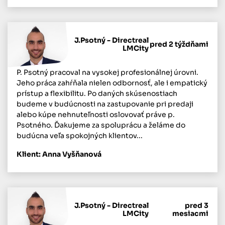
J.Psotný - Directreal
pred 2 týždňami
LMCity
P. Psotný pracoval na vysokej profesionálnej úrovni.
Jeho práca zahŕňala nielen odbornosť, ale i empatický
prístup a flexibilitu. Po daných skúsenostiach
budeme v budúcnosti na zastupovanie pri predaji
alebo kúpe nehnuteľnosti oslovovať práve p.
Psotného. Ďakujeme za spoluprácu a želáme do
budúcna veľa spokojných klientov...
Klient: Anna Vyšňanová
J.Psotný - Directreal
pred 3
LMCity
mesiacmi