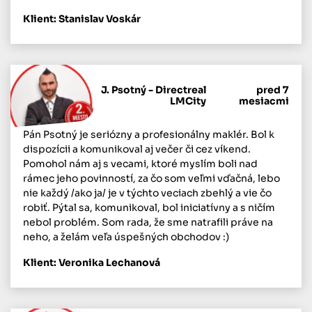
Klient: Stanislav Voskár
J. Psotný - Directreal
pred 7
LMCity
mesiacmi
Pán Psotný je seriózny a profesionálny maklér. Bol k
dispozícii a komunikoval aj večer či cez víkend.
Pomohol nám aj s vecami, ktoré myslím boli nad
rámec jeho povinností, za čo som veľmi vďačná, lebo
nie každý /ako ja/ je v týchto veciach zbehlý a vie čo
robiť. Pýtal sa, komunikoval, bol iniciatívny a s ničím
nebol problém. Som rada, že sme natrafili práve na
neho, a želám veľa úspešných obchodov :)
Klient: Veronika Lechanová