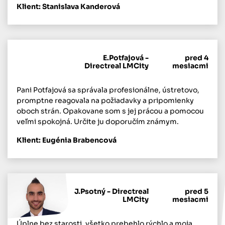
Klient: Stanislava Kanderová
E.Potfajová -
pred 4
Directreal LMCity
mesiacmi
Pani Potfajová sa správala profesionálne, ústretovo,
promptne reagovala na požiadavky a pripomienky
oboch strán. Opakovane som s jej prácou a pomocou
veľmi spokojná. Určite ju doporučím známym.
Klient: Eugénia Brabencová
J.Psotný - Directreal
pred 5
LMCity
mesiacmi
Úplne bez starosti, všetko prebehlo rýchlo a moja