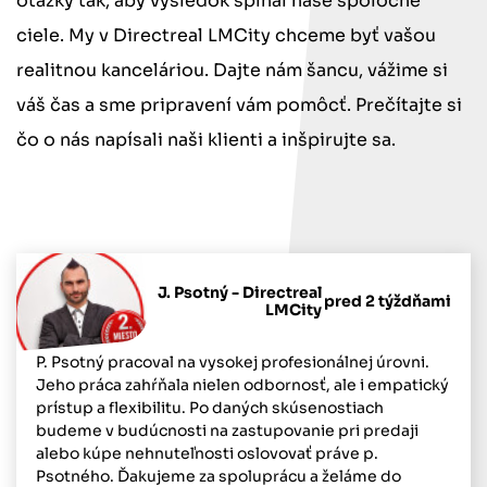
otázky tak, aby výsledok spĺňal naše spoločné
ciele. My v Directreal LMCity chceme byť vašou
realitnou kanceláriou. Dajte nám šancu, vážime si
váš čas a sme pripravení vám pomôcť. Prečítajte si
čo o nás napísali naši klienti a inšpirujte sa.
J. Psotný - Directreal
pred 2 týždňami
LMCity
P. Psotný pracoval na vysokej profesionálnej úrovni.
Jeho práca zahŕňala nielen odbornosť, ale i empatický
prístup a flexibilitu. Po daných skúsenostiach
budeme v budúcnosti na zastupovanie pri predaji
alebo kúpe nehnuteľnosti oslovovať práve p.
Psotného. Ďakujeme za spoluprácu a želáme do