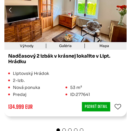
Výhody
Galéria
Mapa
Nadčasový 2 izbák v krásnej lokalite v Lipt.
Hrádku
Liptovský Hrádok
2-izb.
Nová ponuka
53 m²
Predaj
ID:277641
134.999 EUR
POZRIEŤ DETAIL