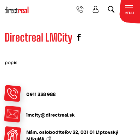
MENU
Directreal LMCity
popis
0911 338 988
lmcity@directreal.sk
Nám. osloboditeľov 32, 031 01 Liptovský
Mikuláš