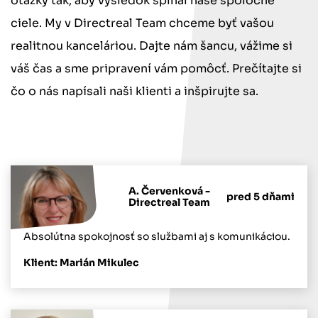
otázky tak, aby výsledok spĺňal naše spoločné
ciele. My v Directreal Team chceme byť vašou
realitnou kanceláriou. Dajte nám šancu, vážime si
váš čas a sme pripravení vám pomôcť. Prečítajte si
čo o nás napísali naši klienti a inšpirujte sa.
A. Červenková -
pred 5 dňami
Directreal Team
Absolútna spokojnosť so službami aj s komunikáciou.
Klient: Marián Mikulec