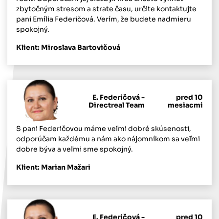
zbytočným stresom a strate času, určite kontaktujte
pani Emília Federičová. Verím, že budete nadmieru
spokojný.
Klient: Miroslava Bartovičová
E. Federičová -
pred 10
Directreal Team
mesiacmi
S pani Federičovou máme veľmi dobré skúsenosti,
odporúčam každému a nám ako nájomníkom sa veľmi
dobre býva a veľmi sme spokojný.
Klient: Marian Mažari
E. Federičová -
pred 10