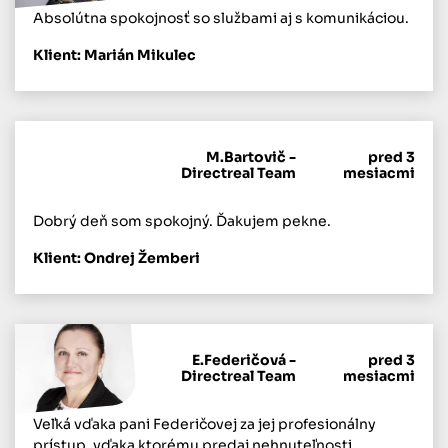
Absolútna spokojnosť so službami aj s komunikáciou.
Klient: Marián Mikulec
M.Bartovič -
pred 3
Directreal Team
mesiacmi
Dobrý deň som spokojný. Ďakujem pekne.
Klient: Ondrej Žemberi
E.Federičová -
pred 3
Directreal Team
mesiacmi
Veľká vďaka pani Federičovej za jej profesionálny
prístup, vďaka ktorému predaj nehnuteľnosti