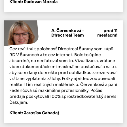
Klient: Radovan Mozola
A. Červenková -
pred 11
Directreal Team
mesiacmi
Cez realitnú spoločnosť Directreal Šurany som kúpil
RD V Šuranoch a to cez internet. Bolo to úplne
absurdné, no neoľutoval som to. Vizualizácia, vrátane
video dokumentácie mi maximálne postačovala na to,
aby som daný dom ešte pred obhliadkou zarezervoval
vrátane vyplatenia zálohy. Fotky aj video zodpovedali
realite!! Tím realitných maklériek p. Červenková a pani
Federičová sú maximálne profesionálky. Počas
predaja poskytovali 100% sprostredkovateľský servis!
Ďakujem.
Klient: Jaroslav Cabadaj