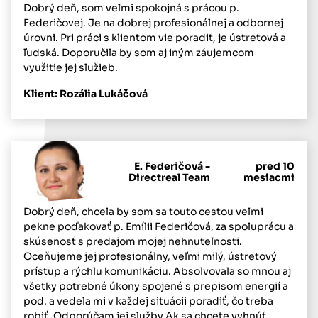
Dobrý deň, som veľmi spokojná s prácou p.
Federičovej. Je na dobrej profesionálnej a odbornej
úrovni. Pri práci s klientom vie poradiť, je ústretová a
ľudská. Doporučila by som aj iným záujemcom
využitie jej služieb.
Klient: Rozália Lukáčová
E. Federičová -
pred 10
Directreal Team
mesiacmi
Dobrý deň, chcela by som sa touto cestou veľmi
pekne poďakovať p. Emílii Federičová, za spoluprácu a
skúsenosť s predajom mojej nehnuteľnosti.
Oceňujeme jej profesionálny, veľmi milý, ústretový
prístup a rýchlu komunikáciu. Absolvovala so mnou aj
všetky potrebné úkony spojené s prepisom energií a
pod. a vedela mi v každej situácii poradiť, čo treba
robiť. Odporúčam jej služby.Ak sa chcete vyhnúť