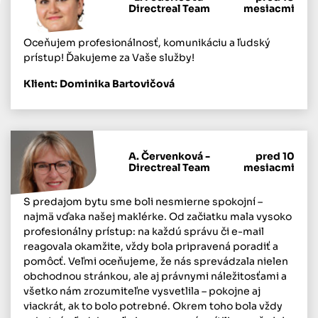
Directreal Team
mesiacmi
Oceňujem profesionálnosť, komunikáciu a ľudský
prístup! Ďakujeme za Vaše služby!
Klient: Dominika Bartovičová
A. Červenková -
pred 10
Directreal Team
mesiacmi
S predajom bytu sme boli nesmierne spokojní –
najmä vďaka našej maklérke. Od začiatku mala vysoko
profesionálny prístup: na každú správu či e-mail
reagovala okamžite, vždy bola pripravená poradiť a
pomôcť. Veľmi oceňujeme, že nás sprevádzala nielen
obchodnou stránkou, ale aj právnymi náležitosťami a
všetko nám zrozumiteľne vysvetlila – pokojne aj
viackrát, ak to bolo potrebné. Okrem toho bola vždy