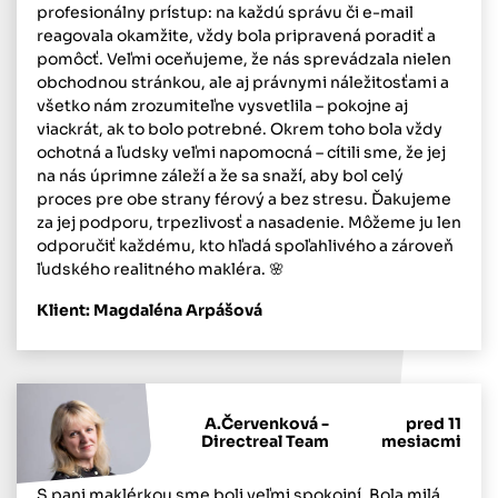
profesionálny prístup: na každú správu či e-mail
reagovala okamžite, vždy bola pripravená poradiť a
pomôcť. Veľmi oceňujeme, že nás sprevádzala nielen
obchodnou stránkou, ale aj právnymi náležitosťami a
všetko nám zrozumiteľne vysvetlila – pokojne aj
viackrát, ak to bolo potrebné. Okrem toho bola vždy
ochotná a ľudsky veľmi napomocná – cítili sme, že jej
na nás úprimne záleží a že sa snaží, aby bol celý
proces pre obe strany férový a bez stresu. Ďakujeme
za jej podporu, trpezlivosť a nasadenie. Môžeme ju len
odporučiť každému, kto hľadá spoľahlivého a zároveň
ľudského realitného makléra. 🌸
Klient: Magdaléna Arpášová
A.Červenková -
pred 11
Directreal Team
mesiacmi
S pani maklérkou sme boli veľmi spokojní. Bola milá,