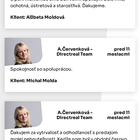
ochotná, ústretová a starostlivá. Ďakujeme.
Klient: Alžbeta Moldová
A.Červenková -
pred 11
Directreal Team
mesiacmi
Spokojnosť so spoluprácou.
Klient: Michal Molda
A.Červenková -
pred 11
Directreal Team
mesiacmi
Ďakujem za vytrvalosť a odhodlanosť s predajom
mojej nehnuteľnosti. Kedže som bol v období časovo