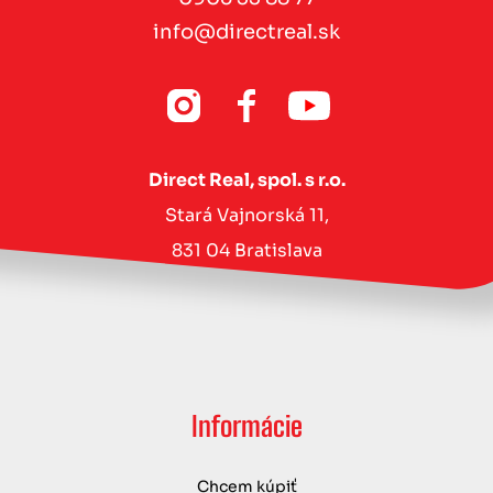
info@directreal.sk
Direct Real, spol. s r.o.
Stará Vajnorská 11,
831 04 Bratislava
Informácie
Chcem kúpiť