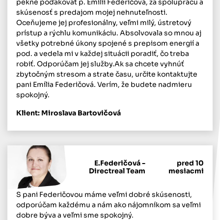
pekne poďakovať p. Emílii Federičová, za spoluprácu a
skúsenosť s predajom mojej nehnuteľnosti.
Oceňujeme jej profesionálny, veľmi milý, ústretový
prístup a rýchlu komunikáciu. Absolvovala so mnou aj
všetky potrebné úkony spojené s prepisom energií a
pod. a vedela mi v každej situácii poradiť, čo treba
robiť. Odporúčam jej služby.Ak sa chcete vyhnúť
zbytočným stresom a strate času, určite kontaktujte
pani Emília Federičová. Verím, že budete nadmieru
spokojný.
Klient: Miroslava Bartovičová
E.Federičová -
pred 10
Directreal Team
mesiacmi
S pani Federičovou máme veľmi dobré skúsenosti,
odporúčam každému a nám ako nájomníkom sa veľmi
dobre býva a veľmi sme spokojný.