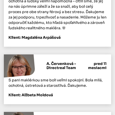
ochotná a ľudsky veľmi napomocná – cítili sme, že jej
na nás úprimne záleží a že sa snaží, aby bol celý
proces pre obe strany férový a bez stresu. Ďakujeme
za jej podporu, trpezlivosť a nasadenie. Môžeme ju len
odporučiť každému, kto hľadá spoľahlivého a zároveň
ľudského realitného makléra. 🌸
Klient: Magdaléna Arpášová
A. Červenková -
pred 11
Directreal Team
mesiacmi
S pani maklérkou sme boli veľmi spokojní. Bola milá,
ochotná, ústretová a starostlivá. Ďakujeme.
Klient: Alžbeta Moldová