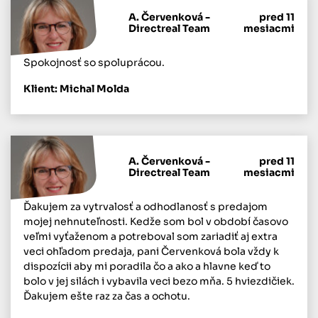
A. Červenková -
pred 11
Directreal Team
mesiacmi
Spokojnosť so spoluprácou.
Klient: Michal Molda
A. Červenková -
pred 11
Directreal Team
mesiacmi
Ďakujem za vytrvalosť a odhodlanosť s predajom
mojej nehnuteľnosti. Kedže som bol v období časovo
veľmi vyťaženom a potreboval som zariadiť aj extra
veci ohľadom predaja, pani Červenková bola vždy k
dispozícii aby mi poradila čo a ako a hlavne keď to
bolo v jej silách i vybavila veci bezo mňa. 5 hviezdičiek.
Ďakujem ešte raz za čas a ochotu.