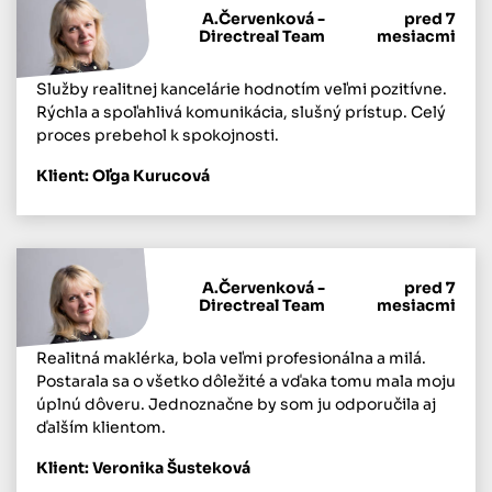
A.Červenková -
pred 7
Directreal Team
mesiacmi
Služby realitnej kancelárie hodnotím veľmi pozitívne.
Rýchla a spoľahlivá komunikácia, slušný prístup. Celý
proces prebehol k spokojnosti.
Klient: Oľga Kurucová
A.Červenková -
pred 7
Directreal Team
mesiacmi
Realitná maklérka, bola veľmi profesionálna a milá.
Postarala sa o všetko dôležité a vďaka tomu mala moju
úplnú dôveru. Jednoznačne by som ju odporučila aj
ďalším klientom.
Klient: Veronika Šusteková