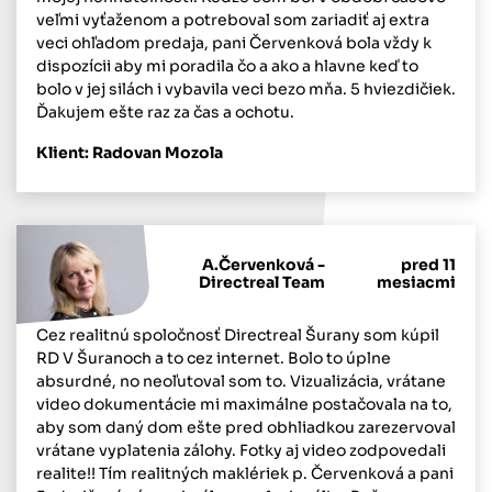
veľmi vyťaženom a potreboval som zariadiť aj extra
veci ohľadom predaja, pani Červenková bola vždy k
dispozícii aby mi poradila čo a ako a hlavne keď to
bolo v jej silách i vybavila veci bezo mňa. 5 hviezdičiek.
Ďakujem ešte raz za čas a ochotu.
Klient: Radovan Mozola
A.Červenková -
pred 11
Directreal Team
mesiacmi
Cez realitnú spoločnosť Directreal Šurany som kúpil
RD V Šuranoch a to cez internet. Bolo to úplne
absurdné, no neoľutoval som to. Vizualizácia, vrátane
video dokumentácie mi maximálne postačovala na to,
aby som daný dom ešte pred obhliadkou zarezervoval
vrátane vyplatenia zálohy. Fotky aj video zodpovedali
realite!! Tím realitných maklériek p. Červenková a pani