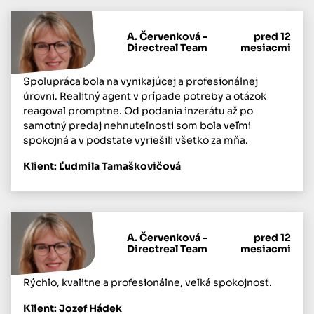
A. Červenková -
pred 12
Directreal Team
mesiacmi
Spolupráca bola na vynikajúcej a profesionálnej
úrovni. Realitný agent v prípade potreby a otázok
reagoval promptne. Od podania inzerátu až po
samotný predaj nehnuteľnosti som bola veľmi
spokojná a v podstate vyriešili všetko za mňa.
Klient: Ľudmila Tamaškovičová
A. Červenková -
pred 12
Directreal Team
mesiacmi
Rýchlo, kvalitne a profesionálne, veľká spokojnosť.
Klient: Jozef Hádek