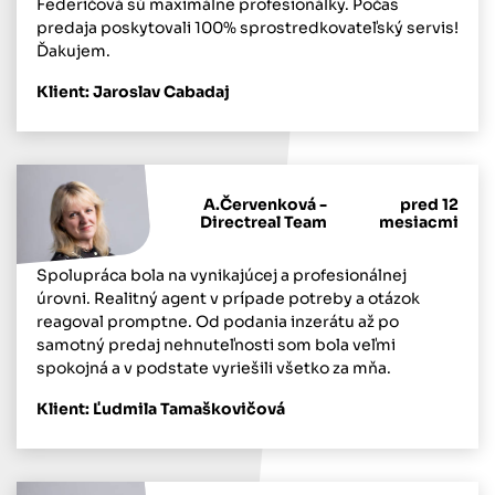
Federičová sú maximálne profesionálky. Počas
predaja poskytovali 100% sprostredkovateľský servis!
Ďakujem.
Klient: Jaroslav Cabadaj
A.Červenková -
pred 12
Directreal Team
mesiacmi
Spolupráca bola na vynikajúcej a profesionálnej
úrovni. Realitný agent v prípade potreby a otázok
reagoval promptne. Od podania inzerátu až po
samotný predaj nehnuteľnosti som bola veľmi
spokojná a v podstate vyriešili všetko za mňa.
Klient: Ľudmila Tamaškovičová