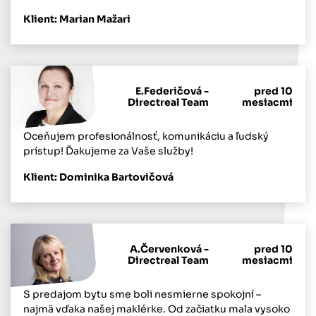
Klient: Marian Mažari
E.Federičová -
pred 10
Directreal Team
mesiacmi
Oceňujem profesionálnosť, komunikáciu a ľudský
prístup! Ďakujeme za Vaše služby!
Klient: Dominika Bartovičová
A.Červenková -
pred 10
Directreal Team
mesiacmi
S predajom bytu sme boli nesmierne spokojní –
najmä vďaka našej maklérke. Od začiatku mala vysoko