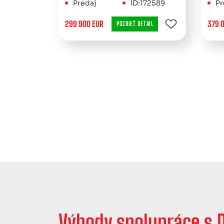
Predaj
ID:172589
Pr
299 900 EUR
379 
POZRIEŤ DETAIL
Výhody spolupráce s D