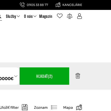
0905 33 88 77
KANCELÁRIE
Služby
O nás
Magazín
KY
 pre rodinný
HĽADAŤ
(2)
00000€
Uložiť filter
Zoznam
Mapa