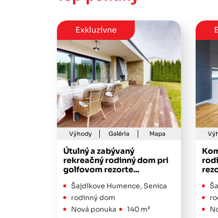
Exkluzívne
E
Výhody
Galéria
Mapa
Vý
Útulný a zabývaný
Kom
rekreačný rodinný dom pri
rod
golfovom rezorte...
rezo
Šajdíkove Humence, Senica
Ša
rodinný dom
ro
Nová ponuka
140 m²
No