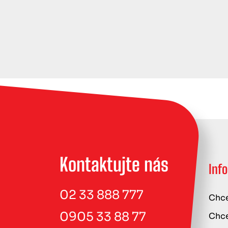
Kontaktujte nás
Inf
02 33 888 777
Chce
0905 33 88 77
Chce