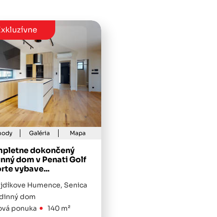
xkluzívne
hody
Galéria
Mapa
pletne dokončený
inný dom v Penati Golf
rte vybave...
jdíkove Humence, Senica
dinný dom
vá ponuka
140 m²