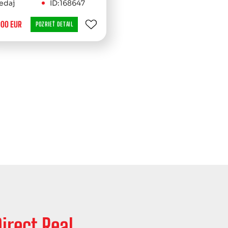
edaj
ID:168647
000 EUR
POZRIEŤ DETAIL
irect Real