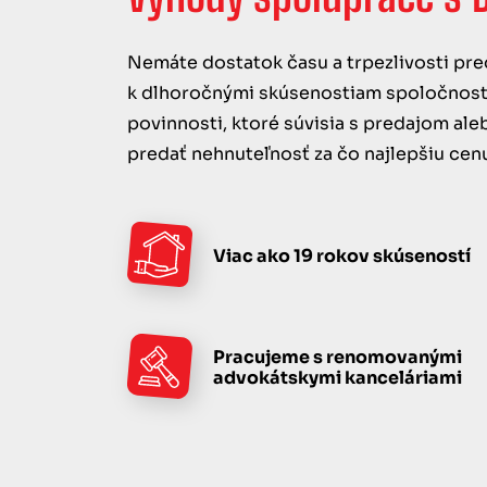
Nemáte dostatok času a trpezlivosti pre
k dlhoročnými skúsenostiam spoločnosti 
povinnosti, ktoré súvisia s predajom a
predať nehnuteľnosť za čo najlepšiu cen
Viac ako 19 rokov skúseností
Pracujeme s renomovanými
advokátskymi kanceláriami