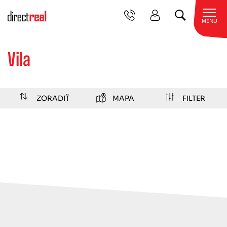
MENU
Vila
ZORADIŤ
MAPA
FILTER
chata/chalupa
Hausbót
hospodárska
usadlosť
rekreačný