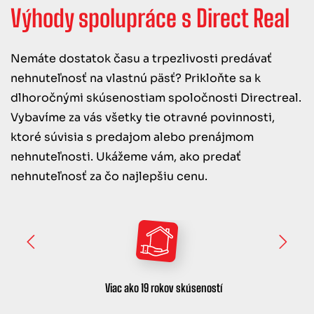
objekt
Výhody spolupráce s Direct Real
rodinný
ÍRENÝ
dom
TER
Nemáte dostatok času a trpezlivosti predávať
vila
nehnuteľnosť na vlastnú päsť? Prikloňte sa k
dlhoročnými skúsenostiam spoločnosti Directreal.
Vybavíme za vás všetky tie otravné povinnosti,
ktoré súvisia s predajom alebo prenájmom
nehnuteľnosti. Ukážeme vám, ako predať
nehnuteľnosť za čo najlepšiu cenu.
Viac ako 19 rokov skúseností