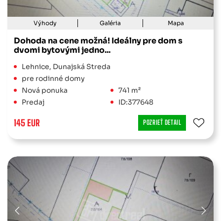
pôda
orná
Výhody
Galéria
Mapa
ÍRENÝ
pôda
TER
Dohoda na cene možná! Ideálny pre dom s
pre
dvomi bytovými jedno...
bytovú
Lehnice, Dunajská Streda
výstavbu
pre rodinné domy
pre obč.
Nová ponuka
741 m²
vybavenosť
Predaj
ID:377648
pre
145 EUR
POZRIEŤ DETAIL
rodinné
domy
rekreácia
vinica
záhrada