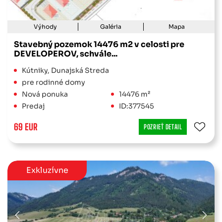
Výhody
Galéria
Mapa
Stavebný pozemok 14476 m2 v celosti pre
DEVELOPEROV, schvále...
Kútniky, Dunajská Streda
pre rodinné domy
Nová ponuka
14476 m²
Predaj
ID:377545
69 EUR
POZRIEŤ DETAIL
Exkluzívne