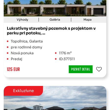
Výhody
Galéria
Mapa
Lukratívny stavebný pozemok s projektom v
parku pri potoku, ...
Topoľnica, Galanta
pre rodinné domy
Nová ponuka
1176 m²
Predaj
ID:377311
125 EUR
POZRIEŤ DETAIL
Exkluzívne