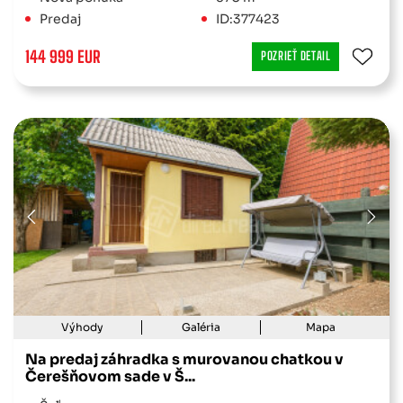
Predaj
ID:377423
144 999 EUR
POZRIEŤ DETAIL
Výhody
Galéria
Mapa
Na predaj záhradka s murovanou chatkou v
Čerešňovom sade v Š...