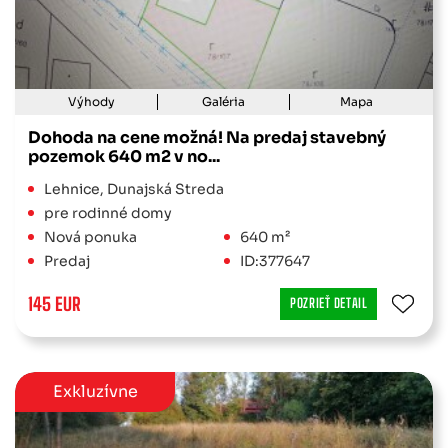
Výhody
Galéria
Mapa
Dohoda na cene možná! Na predaj stavebný
pozemok 640 m2 v no...
Lehnice, Dunajská Streda
pre rodinné domy
Nová ponuka
640 m²
Predaj
ID:377647
145 EUR
POZRIEŤ DETAIL
Exkluzívne