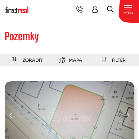
MENU
Pozemky
ZORADIŤ
MAPA
FILTER
iný
stavebný
lesná