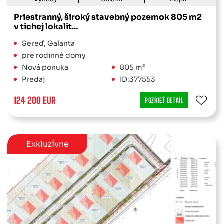
Priestranný, široký stavebný pozemok 805 m2
v tichej lokalit...
Sereď, Galanta
pre rodinné domy
Nová ponuka
805 m²
Predaj
ID:377553
124 200 EUR
POZRIEŤ DETAIL
Exkluzívne