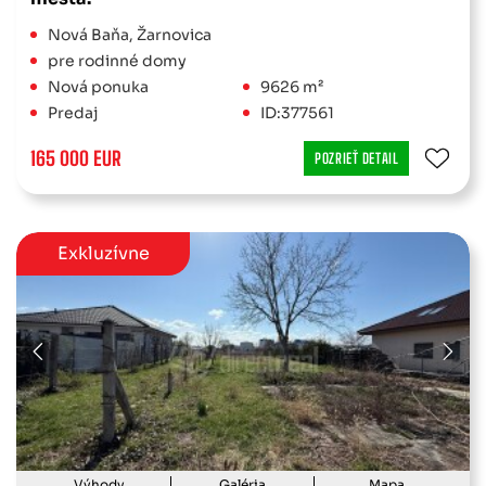
Nová Baňa, Žarnovica
pre rodinné domy
Nová ponuka
9626 m²
Predaj
ID:377561
165 000 EUR
POZRIEŤ DETAIL
Exkluzívne
Výhody
Galéria
Mapa