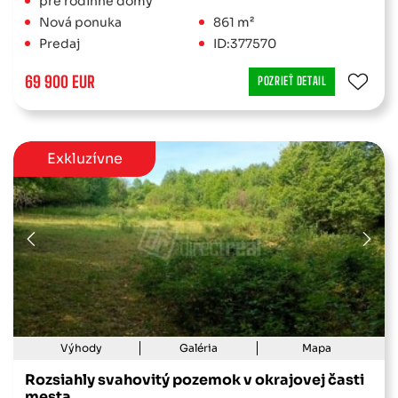
pre rodinné domy
Nová ponuka
861 m²
Predaj
ID:377570
69 900 EUR
POZRIEŤ DETAIL
Exkluzívne
Výhody
Galéria
Mapa
Rozsiahly svahovitý pozemok v okrajovej časti
mesta.