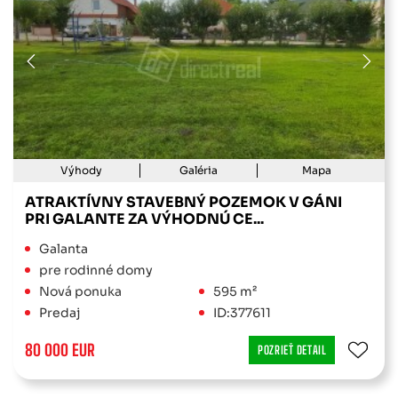
Výhody
Galéria
Mapa
ATRAKTÍVNY STAVEBNÝ POZEMOK V GÁNI
PRI GALANTE ZA VÝHODNÚ CE...
Galanta
pre rodinné domy
Nová ponuka
595 m²
Predaj
ID:377611
80 000 EUR
POZRIEŤ DETAIL