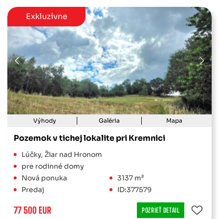
Exkluzívne
Výhody
Galéria
Mapa
Pozemok v tichej lokalite pri Kremnici
Lúčky, Žiar nad Hronom
pre rodinné domy
Nová ponuka
3137 m²
Predaj
ID:377579
77 500 EUR
POZRIEŤ DETAIL