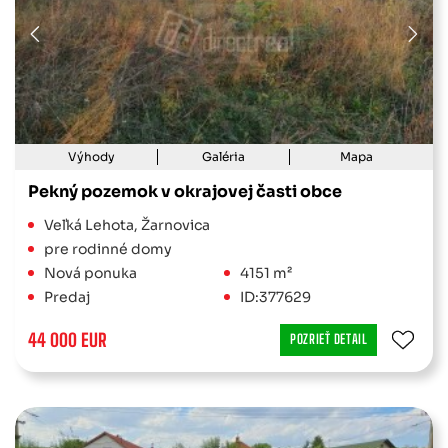
Výhody
Galéria
Mapa
Pekný pozemok v okrajovej časti obce
Veľká Lehota, Žarnovica
pre rodinné domy
Nová ponuka
4151 m²
Predaj
ID:377629
44 000 EUR
POZRIEŤ DETAIL