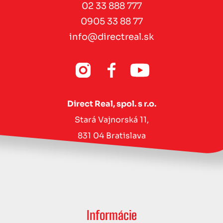
02 33 888 777
0905 33 88 77
info@directreal.sk
Direct Real, spol. s r.o.
Stará Vajnorská 11,
831 04 Bratislava
Informácie