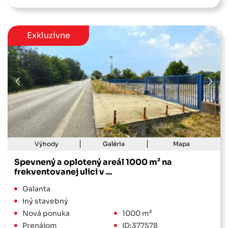
Exkluzívne
Výhody
Galéria
Mapa
Spevnený a oplotený areál 1000 m² na
frekventovanej ulici v ...
Galanta
iný stavebný
Nová ponuka
1000 m²
Prenájom
ID:377578