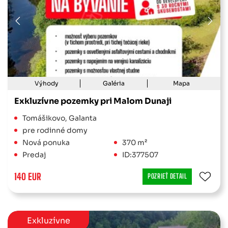
Výhody
Galéria
Mapa
Exkluzívne pozemky pri Malom Dunaji
Tomášikovo, Galanta
pre rodinné domy
Nová ponuka
370 m²
Predaj
ID:377507
140 EUR
POZRIEŤ DETAIL
Exkluzívne