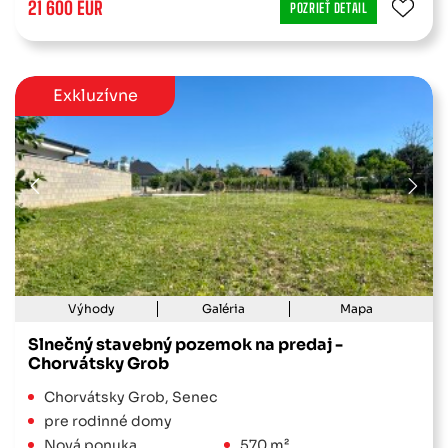
21 600 EUR
POZRIEŤ DETAIL
Exkluzívne
Výhody
Galéria
Mapa
Slnečný stavebný pozemok na predaj -
Chorvátsky Grob
Chorvátsky Grob, Senec
pre rodinné domy
Nová ponuka
570 m²