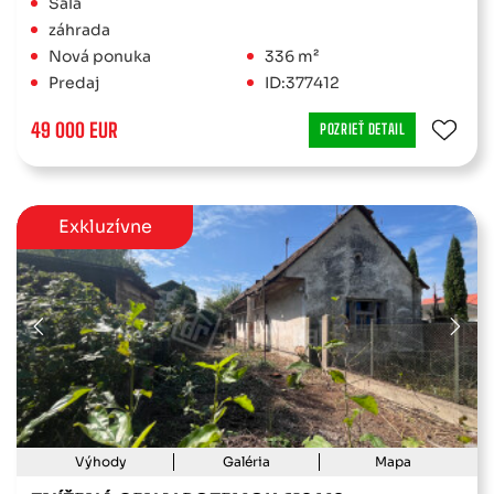
Šaľa
záhrada
Nová ponuka
336 m²
Predaj
ID:377412
49 000 EUR
POZRIEŤ DETAIL
Exkluzívne
Výhody
Galéria
Mapa