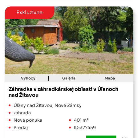
Exkluzívne
Výhody
Galéria
Mapa
Záhradka v záhradkárskej oblasti v Úľanoch
nad Žitavou
Úľany nad Žitavou, Nové Zámky
záhrada
Nová ponuka
401 m²
Predaj
ID:377459