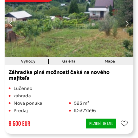
Výhody
Galéria
Mapa
Záhradka plná možností čaká na nového
majiteľa
Lučenec
záhrada
Nová ponuka
523 m²
Predaj
ID:377496
9 500 EUR
POZRIEŤ DETAIL