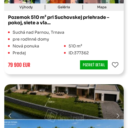
Výhody
Galéria
Mapa
Pozemok 510 m² pri Suchovskej priehrade –
pokoj, siete a vla...
Suchá nad Parnou, Trnava
pre rodinné domy
Nová ponuka
510 m²
Predaj
ID:377362
79 900 EUR
POZRIEŤ DETAIL