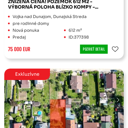
ZNÍŽENÁ CENA! POZEMOK 612 M2 -
VÝBORNÁ POLOHA BLÍZKO KOMPY -...
Vojka nad Dunajom, Dunajská Streda
pre rodinné domy
Nová ponuka
612 m²
Predaj
ID:377398
75 000 EUR
POZRIEŤ DETAIL
Exkluzívne