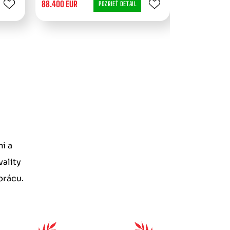
88.400 EUR
225.000 EUR
POZRIEŤ DETAIL
i a
ality
prácu.