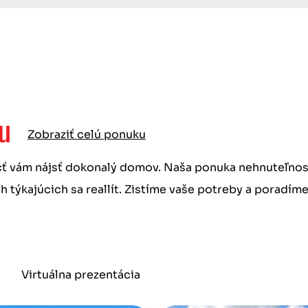
u
Zobraziť celú ponuku
ôcť vám nájsť dokonalý domov. Naša ponuka nehnuteľno
h týkajúcich sa reallít. Zistíme vaše potreby a poradím
Virtuálna prezentácia