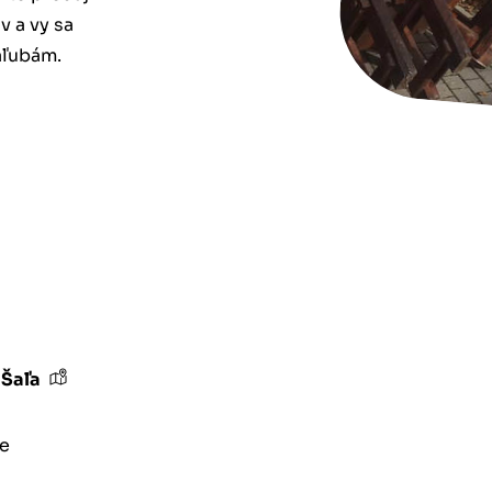
v a vy sa
áľubám.
 Šaľa
e