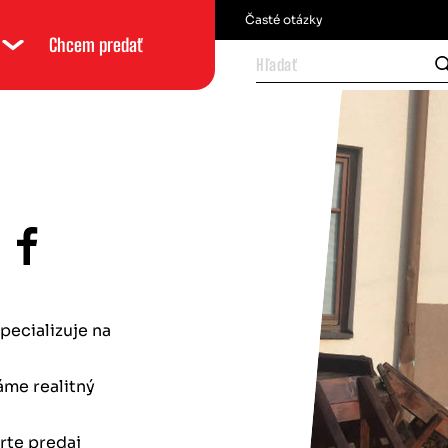
Časté otázky
Chcem predať
BYTY
BYTY
DOMY
DOMY
POZEM
1.izbové byty
1.izbové byty
Rodinný dom
Pozemok
dom
2.izbové byty
2.izbové byty
Vila
3. izbové byty
4. a 5. izbové byty
Dvojdom
4. izbové byty
3. izbove byty
Radová výstavba
špecializuje na
5. izbové byty
Nadštandartné byty
me realitný
rte predaj