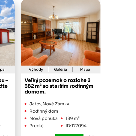
pa
Výhody
Galéria
Mapa
Výhody
ou –
Veľký pozemok o rozlohe 3
Predaj 5 
žite
382 m² so starším rodinným
priestran
domom.
garážou
Jatov,Nové Zámky
Selice,Ša
Rodinný dom
Rodinný
Nová ponuka
189 m²
Nová pon
9
Predaj
ID:177094
Predaj