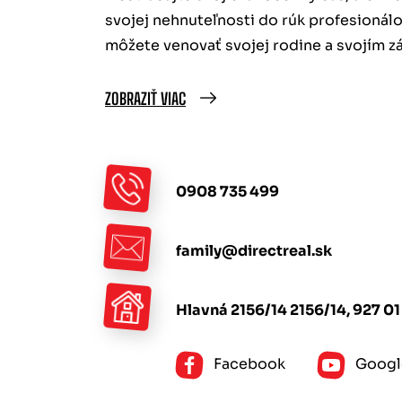
svojej nehnuteľnosti do rúk profesionálo
môžete venovať svojej rodine a svojím z
ZOBRAZIŤ VIAC
0908 735 499
family@directreal.sk
Hlavná 2156/14 2156/14, 927 01
Facebook
Googl