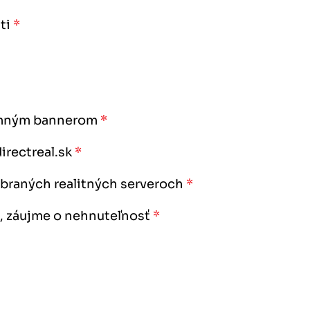
ti
*
amným bannerom
*
irectreal.sk
*
ybraných realitných serveroch
*
e, záujme o nehnuteľnosť
*